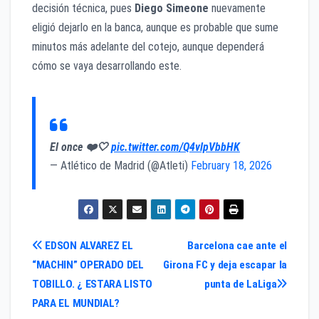
decisión técnica, pues
Diego Simeone
nuevamente
eligió dejarlo en la banca, aunque es probable que sume
minutos más adelante del cotejo, aunque dependerá
cómo se vaya desarrollando este.
El once ❤️🤍
pic.twitter.com/Q4vlpVbbHK
— Atlético de Madrid (@Atleti)
February 18, 2026
Navegación
EDSON ALVAREZ EL
Barcelona cae ante el
“MACHIN” OPERADO DEL
Girona FC y deja escapar la
de
TOBILLO. ¿ ESTARA LISTO
punta de LaLiga
entradas
PARA EL MUNDIAL?