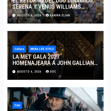
EL RETORNO DEL DÚO DINÁMICO:
SERENA Y VENUS WILLIAMS
DISPUTARÁN LOS DOBLES EN
AGOSTO 6, 2026
KARINA ELIAN
CINCINNATI 2026
Cultura
MODA LIFE STYLE
LA MET GALA 2027
HOMENAJEARÁ A JOHN GALLIANO
MARCANDO EL REGRESO DEL REY
AGOSTO 6, 2026
DOC
DEL DRAMATISMO
Cine