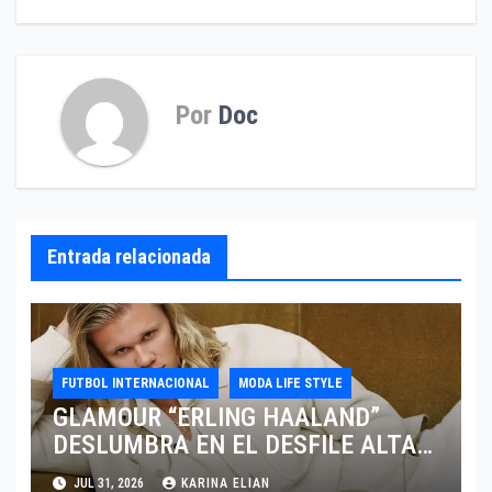
Por
Doc
Entrada relacionada
FUTBOL INTERNACIONAL
MODA LIFE STYLE
GLAMOUR “ERLING HAALAND”
DESLUMBRA EN EL DESFILE ALTA
SARTORIA DE DOLCE & GABBANA
JUL 31, 2026
KARINA ELIAN