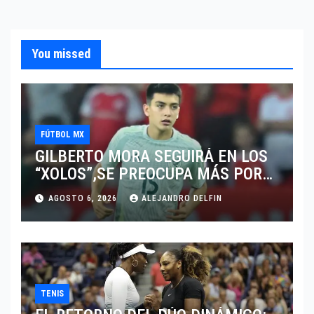
You missed
FÚTBOL MX
GILBERTO MORA SEGUIRÁ EN LOS
“XOLOS”,SE PREOCUPA MÁS POR
JUGAR EN SU EQUIPO.
AGOSTO 6, 2026
ALEJANDRO DELFIN
TENIS