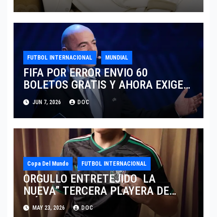
TRAS EL MUNDIAL 2026
FUTBOL INTERNACIONAL
MUNDIAL
FIFA POR ERROR ENVIO 60
BOLETOS GRATIS Y AHORA EXIGE
COBRO.
JUN 7, 2026
DOC
Copa Del Mundo
FUTBOL INTERNACIONAL
ORGULLO ENTRETEJIDO LA
NUEVA” TERCERA PLAYERA DE
MÉXICO” INGRESA AL ARCHIVO
MAY 23, 2026
DOC
HISTÓRICO DE ADIDAS EN