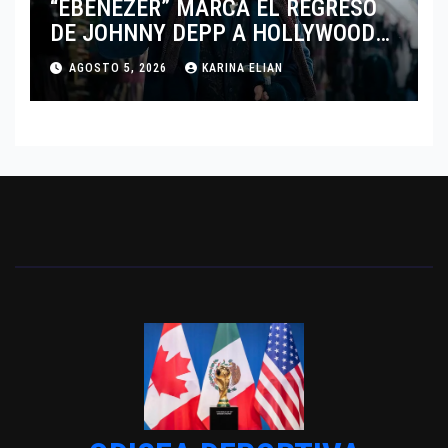
“EBENEZER” MARCA EL REGRESO
DE JOHNNY DEPP A HOLLYWOOD
TRAS SU PASO POR EL CINE
AGOSTO 5, 2026
KARINA ELIAN
INDEPENDIENTE EUROPEO