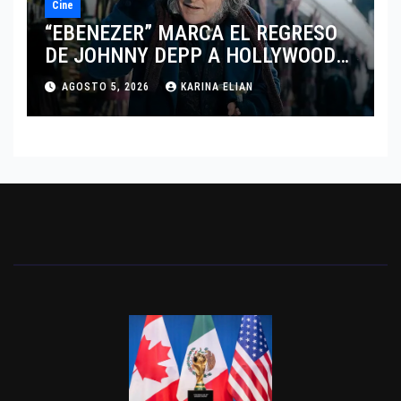
Cine
“EBENEZER” MARCA EL REGRESO
DE JOHNNY DEPP A HOLLYWOOD
TRAS SU PASO POR EL CINE
AGOSTO 5, 2026
KARINA ELIAN
INDEPENDIENTE EUROPEO