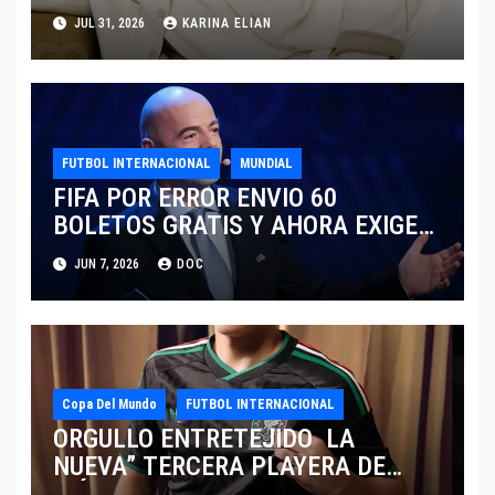
SARTORIA DE DOLCE & GABBANA
JUL 31, 2026
KARINA ELIAN
TRAS EL MUNDIAL 2026
FUTBOL INTERNACIONAL
MUNDIAL
FIFA POR ERROR ENVIO 60
BOLETOS GRATIS Y AHORA EXIGE
COBRO.
JUN 7, 2026
DOC
Copa Del Mundo
FUTBOL INTERNACIONAL
ORGULLO ENTRETEJIDO LA
NUEVA” TERCERA PLAYERA DE
MÉXICO” INGRESA AL ARCHIVO