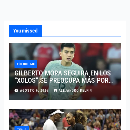
You missed
FÚTBOL MX
GILBERTO MORA SEGUIRÁ EN LOS
“XOLOS”,SE PREOCUPA MÁS POR
JUGAR EN SU EQUIPO.
AGOSTO 6, 2026
ALEJANDRO DELFIN
TENIS