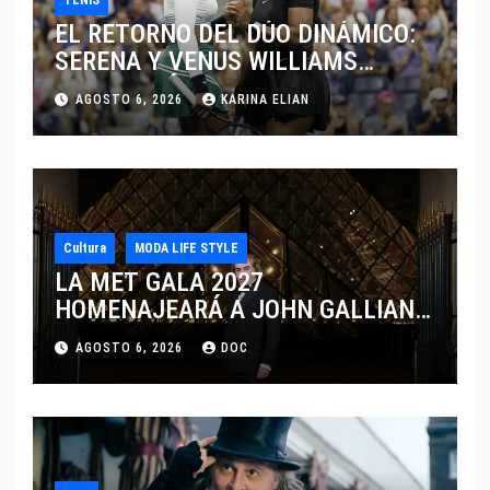
EL RETORNO DEL DÚO DINÁMICO:
SERENA Y VENUS WILLIAMS
DISPUTARÁN LOS DOBLES EN
AGOSTO 6, 2026
KARINA ELIAN
CINCINNATI 2026
Cultura
MODA LIFE STYLE
LA MET GALA 2027
HOMENAJEARÁ A JOHN GALLIANO
MARCANDO EL REGRESO DEL REY
AGOSTO 6, 2026
DOC
DEL DRAMATISMO