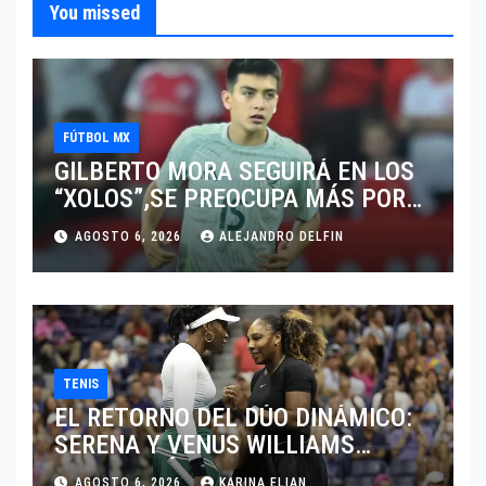
You missed
FÚTBOL MX
GILBERTO MORA SEGUIRÁ EN LOS
“XOLOS”,SE PREOCUPA MÁS POR
JUGAR EN SU EQUIPO.
AGOSTO 6, 2026
ALEJANDRO DELFIN
TENIS
EL RETORNO DEL DÚO DINÁMICO:
SERENA Y VENUS WILLIAMS
DISPUTARÁN LOS DOBLES EN
AGOSTO 6, 2026
KARINA ELIAN