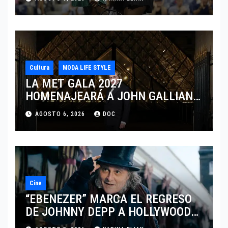
CINCINNATI 2026
Cultura
MODA LIFE STYLE
LA MET GALA 2027
HOMENAJEARÁ A JOHN GALLIANO
MARCANDO EL REGRESO DEL REY
AGOSTO 6, 2026
DOC
DEL DRAMATISMO
Cine
“EBENEZER” MARCA EL REGRESO
DE JOHNNY DEPP A HOLLYWOOD
TRAS SU PASO POR EL CINE