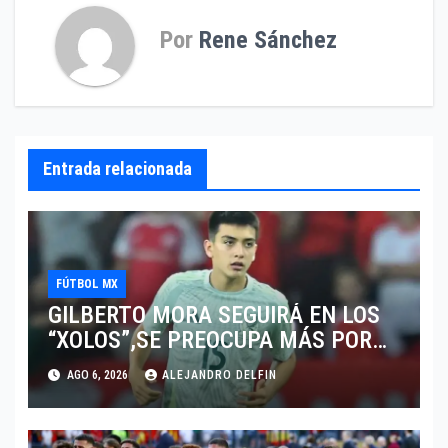
Por
Rene Sánchez
Entrada relacionada
FÚTBOL MX
GILBERTO MORA SEGUIRÁ EN LOS
“XOLOS”,SE PREOCUPA MÁS POR
JUGAR EN SU EQUIPO.
AGO 6, 2026
ALEJANDRO DELFIN