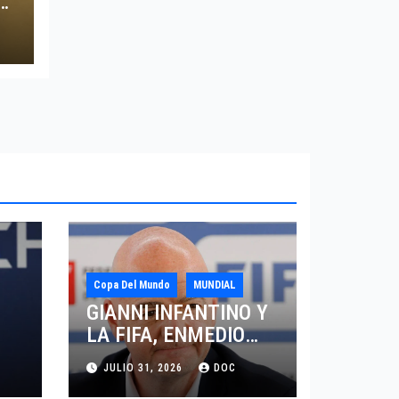
O
Copa Del Mundo
MUNDIAL
GIANNI INFANTINO Y
LA FIFA, ENMEDIO
DEL HURACAN
JULIO 31, 2026
DOC