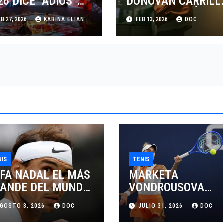
26 DICE “ADIÓS”
DONOVAN CARRILL
 VERONA CON EL
Y SU INCURSIÓN EN
B 27, 2026
KARINA ELIAN
FEB 13, 2026
DOC
GADO DE LA MODA
LA MODA CON
PINA
CALVIN KLEIN
NIS
TENIS
FA NADAL EL MÁS
MARKETA
ANDE DEL MUNDO
VONDROUSOVA
L TENIS
SANCIONADA POR
GOSTO 3, 2026
DOC
JULIO 31, 2026
DOC
CUATRO AÑOS