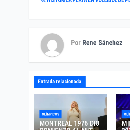
Navegación
HISTORICA PLATA EN VOLEIBOL DE P
de
entradas
Por
Rene Sánchez
Entrada relacionada
OLÍMPICOS
OLÍ
MONTREAL 1976 DIO
MI