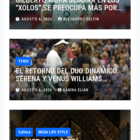
GILBERTO MORA SEGUIRÁ EN LOS
“XOLOS”,SE PREOCUPA MÁS POR
JUGAR EN SU EQUIPO.
AGOSTO 6, 2026
ALEJANDRO DELFIN
TENIS
EL RETORNO DEL DÚO DINÁMICO:
SERENA Y VENUS WILLIAMS
DISPUTARÁN LOS DOBLES EN
AGOSTO 6, 2026
KARINA ELIAN
CINCINNATI 2026
Cultura
MODA LIFE STYLE