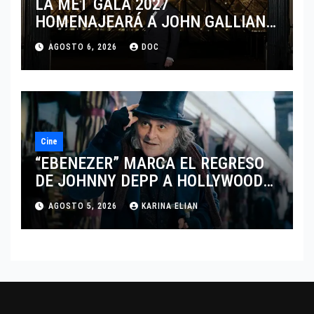
LA MET GALA 2027
HOMENAJEARÁ A JOHN GALLIANO
MARCANDO EL REGRESO DEL REY
AGOSTO 6, 2026
DOC
DEL DRAMATISMO
Cine
“EBENEZER” MARCA EL REGRESO
DE JOHNNY DEPP A HOLLYWOOD
TRAS SU PASO POR EL CINE
AGOSTO 5, 2026
KARINA ELIAN
INDEPENDIENTE EUROPEO