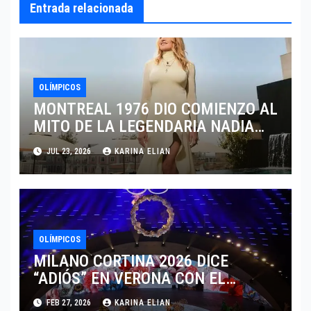
Entrada relacionada
OLÍMPICOS
MONTREAL 1976 DIO COMIENZO AL
MITO DE LA LEGENDARIA NADIA
COMANECI
JUL 23, 2026
KARINA ELIAN
OLÍMPICOS
MILANO CORTINA 2026 DICE
“ADIÓS” EN VERONA CON EL
LEGADO DE LA MODA ALPINA
FEB 27, 2026
KARINA ELIAN