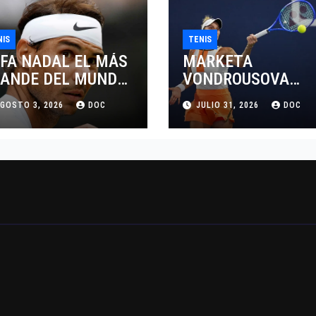
NIS
TENIS
FA NADAL EL MÁS
MARKETA
ANDE DEL MUNDO
VONDROUSOVA
L TENIS
SANCIONADA POR
GOSTO 3, 2026
DOC
JULIO 31, 2026
DOC
CUATRO AÑOS