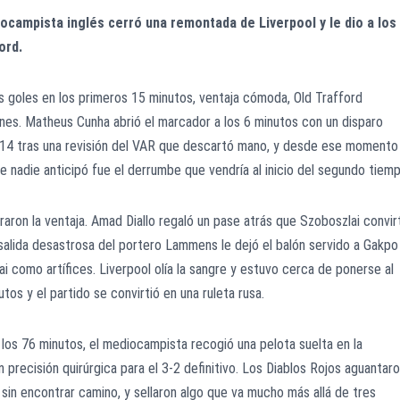
iocampista inglés cerró una remontada de Liverpool y le dio a los
ord.
dos goles en los primeros 15 minutos, ventaja cómoda, Old Trafford
iones. Matheus Cunha abrió el marcador a los 6 minutos con un disparo
s 14 tras una revisión del VAR que descartó mano, y desde ese momento
e nadie anticipó fue el derrumbe que vendría al inicio del segundo tiemp
aron la ventaja. Amad Diallo regaló un pase atrás que Szoboszlai convir
 salida desastrosa del portero Lammens le dejó el balón servido a Gakpo
ai como artífices. Liverpool olía la sangre y estuvo cerca de ponerse al
tos y el partido se convirtió en una ruleta rusa.
os 76 minutos, el mediocampista recogió una pelota suelta en la
 precisión quirúrgica para el 3-2 definitivo. Los Diablos Rojos aguantar
 sin encontrar camino, y sellaron algo que va mucho más allá de tres