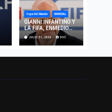
Copa Del Mundo
MUNDIAL
GIANNI INFANTINO Y
LA FIFA, ENMEDIO
DEL HURACAN
JULIO 31, 2026
DOC