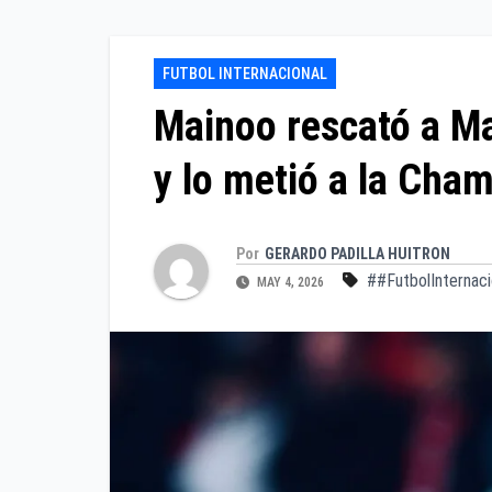
FUTBOL INTERNACIONAL
Mainoo rescató a Ma
y lo metió a la Cha
Por
GERARDO PADILLA HUITRON
##FutbolInternaci
MAY 4, 2026