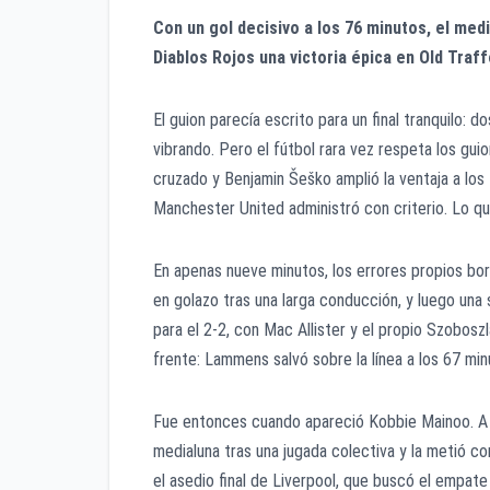
Con un gol decisivo a los 76 minutos, el med
Diablos Rojos una victoria épica en Old Traff
El guion parecía escrito para un final tranquilo: 
vibrando. Pero el fútbol rara vez respeta los gu
cruzado y Benjamin Šeško amplió la ventaja a lo
Manchester United administró con criterio. Lo qu
En apenas nueve minutos, los errores propios borr
en golazo tras una larga conducción, y luego una
para el 2-2, con Mac Allister y el propio Szoboszl
frente: Lammens salvó sobre la línea a los 67 minu
Fue entonces cuando apareció Kobbie Mainoo. A l
medialuna tras una jugada colectiva y la metió con
el asedio final de Liverpool, que buscó el empate