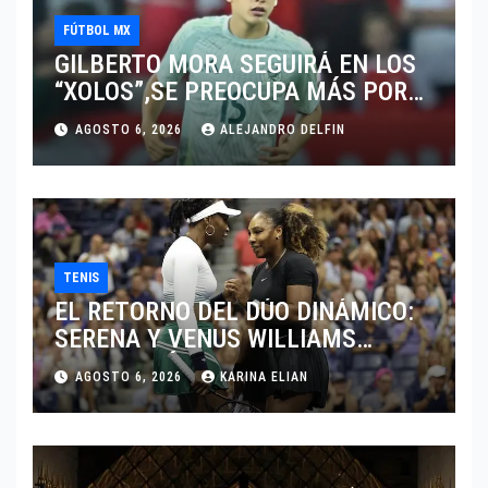
FÚTBOL MX
GILBERTO MORA SEGUIRÁ EN LOS
“XOLOS”,SE PREOCUPA MÁS POR
JUGAR EN SU EQUIPO.
AGOSTO 6, 2026
ALEJANDRO DELFIN
TENIS
EL RETORNO DEL DÚO DINÁMICO:
SERENA Y VENUS WILLIAMS
DISPUTARÁN LOS DOBLES EN
AGOSTO 6, 2026
KARINA ELIAN
CINCINNATI 2026