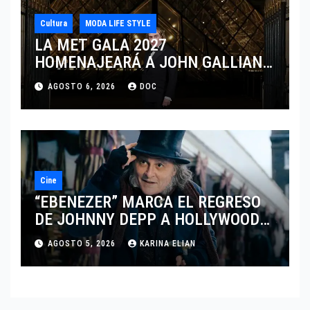
Cultura
MODA LIFE STYLE
LA MET GALA 2027
HOMENAJEARÁ A JOHN GALLIANO
MARCANDO EL REGRESO DEL REY
AGOSTO 6, 2026
DOC
DEL DRAMATISMO
Cine
“EBENEZER” MARCA EL REGRESO
DE JOHNNY DEPP A HOLLYWOOD
TRAS SU PASO POR EL CINE
AGOSTO 5, 2026
KARINA ELIAN
INDEPENDIENTE EUROPEO