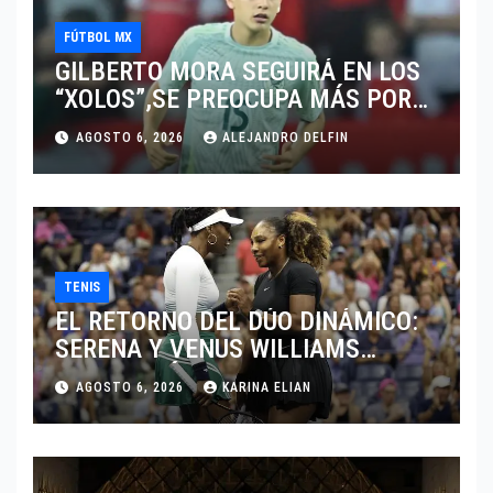
FÚTBOL MX
GILBERTO MORA SEGUIRÁ EN LOS
“XOLOS”,SE PREOCUPA MÁS POR
JUGAR EN SU EQUIPO.
AGOSTO 6, 2026
ALEJANDRO DELFIN
TENIS
EL RETORNO DEL DÚO DINÁMICO:
SERENA Y VENUS WILLIAMS
DISPUTARÁN LOS DOBLES EN
AGOSTO 6, 2026
KARINA ELIAN
CINCINNATI 2026