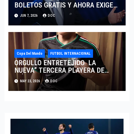
BOLETOS GRATIS Y AHORA EXIGE
COBRO.
JUN 7, 2026
DOC
Copa Del Mundo
FUTBOL INTERNACIONAL
ORGULLO ENTRETEJIDO LA
NUEVA” TERCERA PLAYERA DE
MÉXICO” INGRESA AL ARCHIVO
MAY 23, 2026
DOC
HISTÓRICO DE ADIDAS EN
ALEMANIA