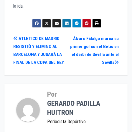
la ida.
Navegación
ATLETICO DE MADRID
Álvaro Fidalgo marca su
RESISTIÒ Y ELIMINO AL
primer gol con el Betis en
de
BARCELONA Y JUGARÀ LA
el derbi de Sevilla ante el
entradas
FINAL DE LA COPA DEL REY.
Sevilla
Por
GERARDO PADILLA
HUITRON
Periodista Depórtivo