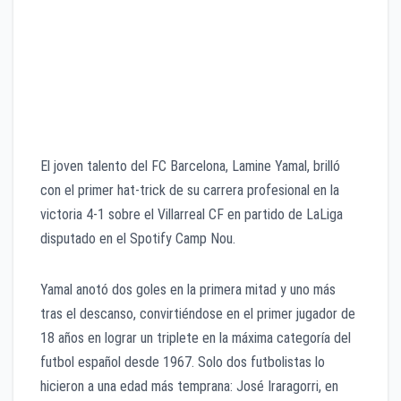
Lamine Yamal marcó el primer triplete de su carrera
en la goleada 4-1 del FC Barcelona ante el Villarreal
en LaLiga y reveló que al inicio de la temporada no
se sentía feliz por molestias en la ingle y falta de
confianza.
El joven talento del FC Barcelona, Lamine Yamal, brilló
con el primer hat-trick de su carrera profesional en la
victoria 4-1 sobre el Villarreal CF en partido de LaLiga
disputado en el Spotify Camp Nou.
Yamal anotó dos goles en la primera mitad y uno más
tras el descanso, convirtiéndose en el primer jugador de
18 años en lograr un triplete en la máxima categoría del
futbol español desde 1967. Solo dos futbolistas lo
hicieron a una edad más temprana: José Iraragorri, en