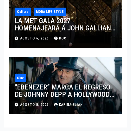
Cultura
MODA LIFE STYLE
LA MET GALA 2027
HOMENAJEARÁ A JOHN GALLIANO
MARCANDO EL REGRESO DEL REY
AGOSTO 6, 2026
DOC
DEL DRAMATISMO
Cine
“EBENEZER” MARCA EL REGRESO
DE JOHNNY DEPP A HOLLYWOOD
TRAS SU PASO POR EL CINE
AGOSTO 5, 2026
KARINA ELIAN
INDEPENDIENTE EUROPEO