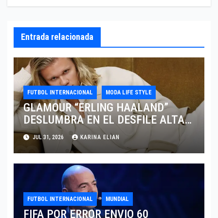
Entrada relacionada
FUTBOL INTERNACIONAL
MODA LIFE STYLE
GLAMOUR “ERLING HAALAND”
DESLUMBRA EN EL DESFILE ALTA
SARTORIA DE DOLCE & GABBANA
JUL 31, 2026
KARINA ELIAN
TRAS EL MUNDIAL 2026
FUTBOL INTERNACIONAL
MUNDIAL
FIFA POR ERROR ENVIO 60