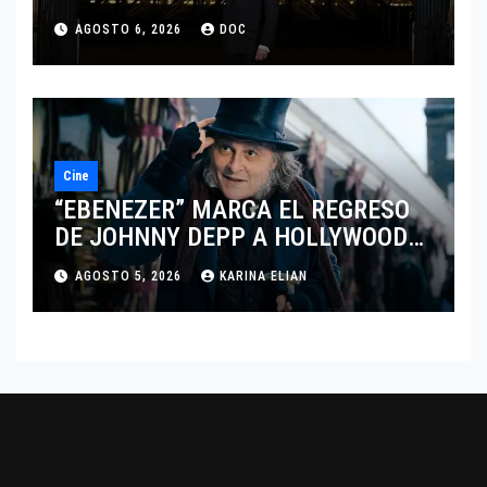
MARCANDO EL REGRESO DEL REY
AGOSTO 6, 2026
DOC
DEL DRAMATISMO
Cine
“EBENEZER” MARCA EL REGRESO
DE JOHNNY DEPP A HOLLYWOOD
TRAS SU PASO POR EL CINE
AGOSTO 5, 2026
KARINA ELIAN
INDEPENDIENTE EUROPEO