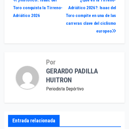
Navegación
Toro conquista la Tirreno-
Adriático 2026?: Isaac del
de
Adriático 2026
Toro compite en una de las
entradas
carreras clave del ciclismo
europeo
Por
GERARDO PADILLA
HUITRON
Periodista Depórtivo
Entrada relacionada