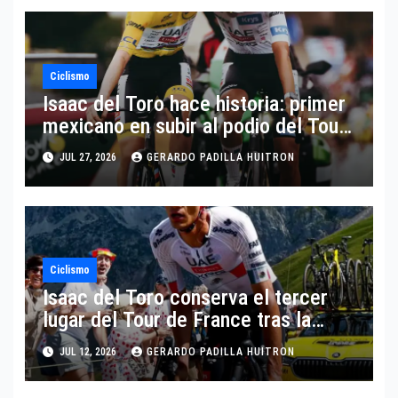
Ciclismo
Isaac del Toro hace historia: primer
mexicano en subir al podio del Tour
de Francia
JUL 27, 2026
GERARDO PADILLA HUITRON
Ciclismo
Isaac del Toro conserva el tercer
lugar del Tour de France tras la
Etapa 8
JUL 12, 2026
GERARDO PADILLA HUITRON