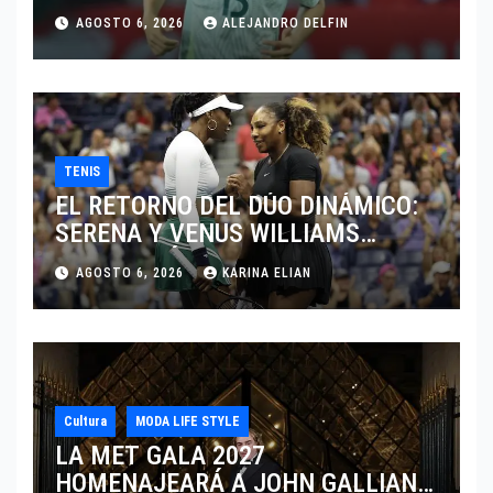
JUGAR EN SU EQUIPO.
AGOSTO 6, 2026
ALEJANDRO DELFIN
TENIS
EL RETORNO DEL DÚO DINÁMICO:
SERENA Y VENUS WILLIAMS
DISPUTARÁN LOS DOBLES EN
AGOSTO 6, 2026
KARINA ELIAN
CINCINNATI 2026
Cultura
MODA LIFE STYLE
LA MET GALA 2027
HOMENAJEARÁ A JOHN GALLIANO