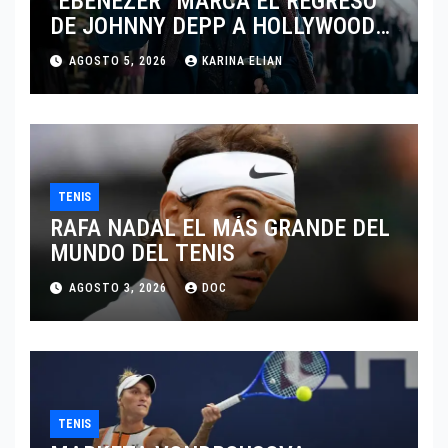
“EBENEZER” MARCA EL REGRESO
DE JOHNNY DEPP A HOLLYWOOD
TRAS SU PASO POR EL CINE
AGOSTO 5, 2026
KARINA ELIAN
INDEPENDIENTE EUROPEO
TENIS
RAFA NADAL EL MÁS GRANDE DEL
MUNDO DEL TENIS
AGOSTO 3, 2026
DOC
TENIS