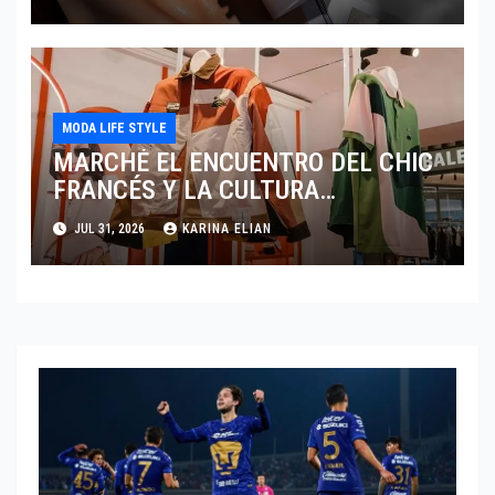
MODA LIFE STYLE
MARCHÉ EL ENCUENTRO DEL CHIC
FRANCÉS Y LA CULTURA
MEXICANA DE LA MANO DE
JUL 31, 2026
KARINA ELIAN
LACOSTE