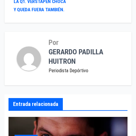
entradas
LA Q1. VERSTAPEN CHOCA
Y QUEDA FUERA TAMBIÉN.
Por
GERARDO PADILLA
HUITRON
Periodista Depórtivo
Entrada relacionada