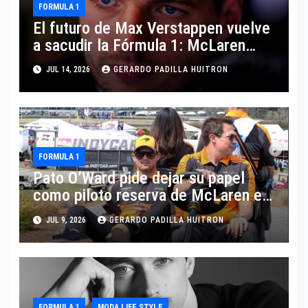
FORMULA 1
El futuro de Max Verstappen vuelve
a sacudir la Fórmula 1: McLaren
aparece como posible destino
JUL 14, 2026
GERARDO PADILLA HUITRON
FORMULA 1
Pato O’Ward pide dejar su papel
como piloto reserva de McLaren en
Fórmula 1
JUL 9, 2026
GERARDO PADILLA HUITRON
FORMULA 1
MODA LIFE STYLE