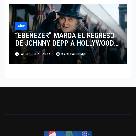
Cine
“EBENEZER” MARCA EL REGRESO
DE JOHNNY DEPP A HOLLYWOOD
TRAS SU PASO POR EL CINE
AGOSTO 5, 2026
KARINA ELIAN
INDEPENDIENTE EUROPEO