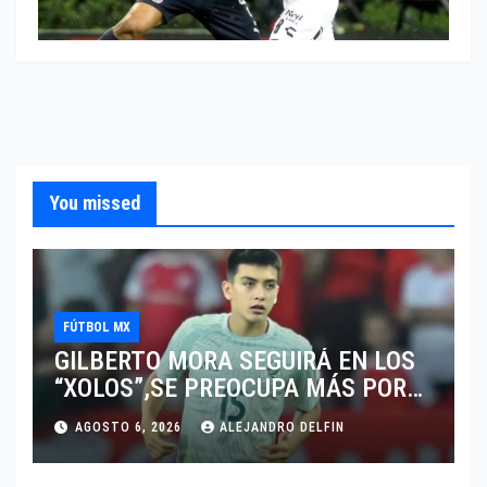
You missed
FÚTBOL MX
GILBERTO MORA SEGUIRÁ EN LOS
“XOLOS”,SE PREOCUPA MÁS POR
JUGAR EN SU EQUIPO.
AGOSTO 6, 2026
ALEJANDRO DELFIN