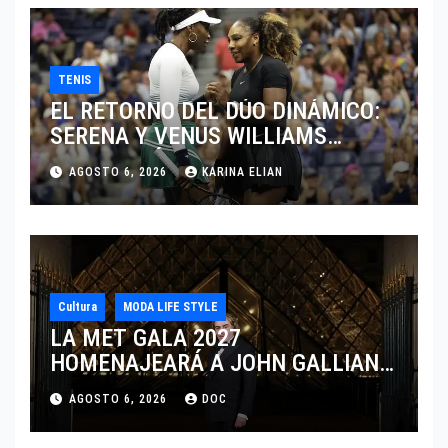
TENIS
EL RETORNO DEL DÚO DINÁMICO:
SERENA Y VENUS WILLIAMS
DISPUTARÁN LOS DOBLES EN
AGOSTO 6, 2026
KARINA ELIAN
CINCINNATI 2026
Cultura
MODA LIFE STYLE
LA MET GALA 2027
HOMENAJEARÁ A JOHN GALLIANO
MARCANDO EL REGRESO DEL REY
AGOSTO 6, 2026
DOC
DEL DRAMATISMO