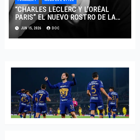
“CHARLES LECLERC Y L’ORÉAL
PARIS” EL NUEVO ROSTRO DE LA
EXCELENCIA Y LA MASCULINIDAD
JUN 15, 2026
DOC
MODERNA