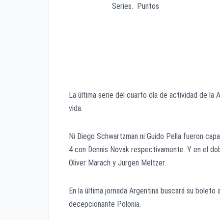
Series. Puntos
SERBIA. 2-0. 5-1
SUDAFRICA. 1-1. 3-3
FRANCIA. 1-1. 3-3
CHILE. 0-2. 1-5
La última serie del cuarto día de actividad de la
vida.
Ni Diego Schwartzman ni Guido Pella fueron capa
4 con Dennis Novak respectivamente. Y en el dob
Oliver Marach y Jurgen Meltzer.
En la última jornada Argentina buscará su boleto a
decepcionante Polonia.