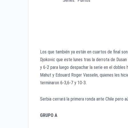
Series. Puntos
ESPAÑA. 2-0. 6-0
JAPON. 2-0. 5-1
GEORGIA. 0-2. 1-5
URUGUAY. 0-2. 0-6
Los que también ya están en cuartos de final son
Djokovic que este lunes tras la derrota de Dusan 
y 6-2 para luego despachar la serie en el dobles 
Mahut y Edouard Roger Vasselin, quienes les hici
terminaron 6-3,6-7 y 10-3.
Serbia cerrará la primera ronda ante Chile pero a
GRUPO A