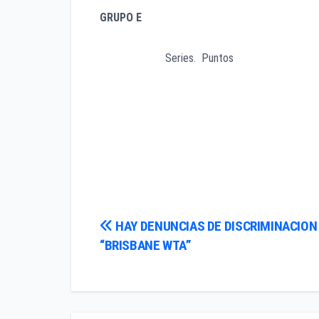
GRUPO E
Series. Puntos
CROACIA. 2-0. 5-1
AUSTRIA. 1-1. 3-3
ARGENTINA. 1-1. 2-4
POLONIA. 0-2. 2-4
Navegación
HAY DENUNCIAS DE DISCRIMINACION 
“BRISBANE WTA”
de
entradas