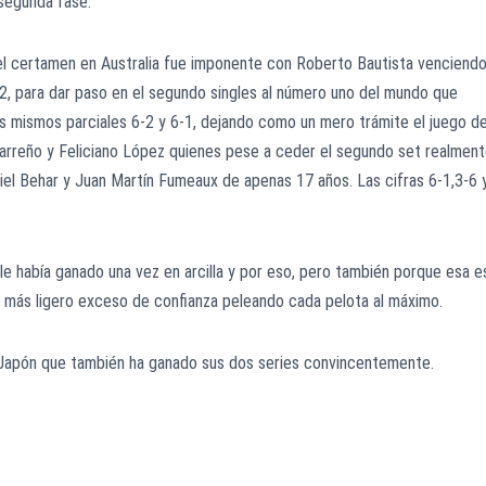
a segunda fase.
el certamen en Australia fue imponente con Roberto Bautista venciend
-2, para dar paso en el segundo singles al número uno del mundo que
los mismos parciales 6-2 y 6-1, dejando como un mero trámite el juego d
arreño y Feliciano López quienes pese a ceder el segundo set realmen
iel Behar y Juan Martín Fumeaux de apenas 17 años. Las cifras 6-1,3-6 
le había ganado una vez en arcilla y por eso, pero también porque esa e
l más ligero exceso de confianza peleando cada pelota al máximo.
e Japón que también ha ganado sus dos series convincentemente.