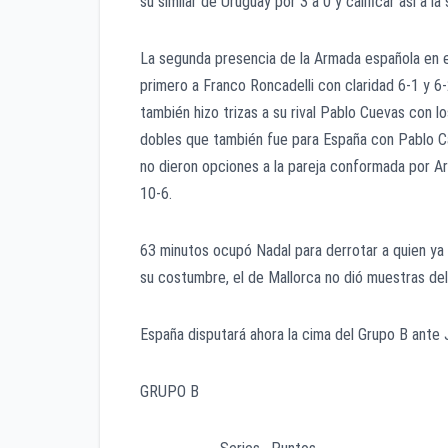
su similar de Uruguay por 3 a 0 y calificar así a l
La segunda presencia de la Armada española en 
primero a Franco Roncadelli con claridad 6-1 y 6
también hizo trizas a su rival Pablo Cuevas con 
dobles que también fue para España con Pablo C
no dieron opciones a la pareja conformada por Ar
10-6.
63 minutos ocupó Nadal para derrotar a quien ya 
su costumbre, el de Mallorca no dió muestras de
España disputará ahora la cima del Grupo B ant
GRUPO B