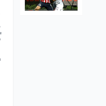
o
e
te
y
s