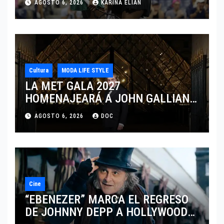
AGOSTO 6, 2026
KARINA ELIAN
CINCINNATI 2026
Cultura
MODA LIFE STYLE
LA MET GALA 2027
HOMENAJEARÁ A JOHN GALLIANO
MARCANDO EL REGRESO DEL REY
AGOSTO 6, 2026
DOC
DEL DRAMATISMO
Cine
“EBENEZER” MARCA EL REGRESO
DE JOHNNY DEPP A HOLLYWOOD