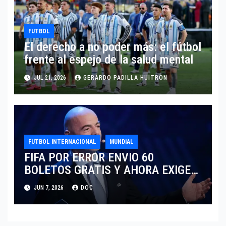
FUTBOL
El derecho a no poder más: el fútbol
frente al espejo de la salud mental
JUL 21, 2026
GERARDO PADILLA HUITRON
FUTBOL INTERNACIONAL
MUNDIAL
FIFA POR ERROR ENVIO 60
BOLETOS GRATIS Y AHORA EXIGE
COBRO.
JUN 7, 2026
DOC