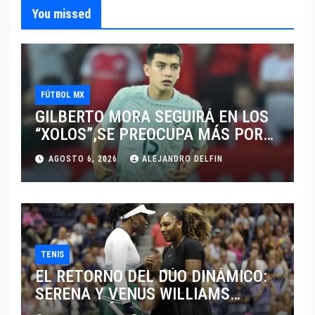
You missed
FÚTBOL MX
GILBERTO MORA SEGUIRÁ EN LOS
“XOLOS”,SE PREOCUPA MÁS POR
JUGAR EN SU EQUIPO.
AGOSTO 6, 2026
ALEJANDRO DELFIN
TENIS
EL RETORNO DEL DÚO DINÁMICO:
SERENA Y VENUS WILLIAMS
DISPUTARÁN LOS DOBLES EN