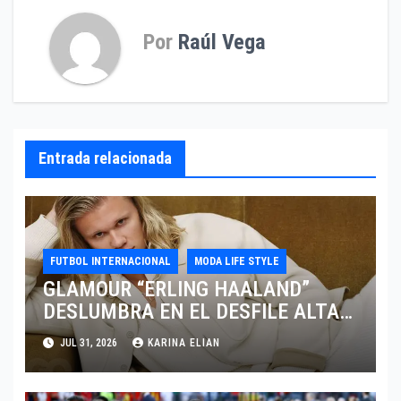
Por
Raúl Vega
Entrada relacionada
FUTBOL INTERNACIONAL
MODA LIFE STYLE
GLAMOUR “ERLING HAALAND”
DESLUMBRA EN EL DESFILE ALTA
SARTORIA DE DOLCE & GABBANA
JUL 31, 2026
KARINA ELIAN
TRAS EL MUNDIAL 2026