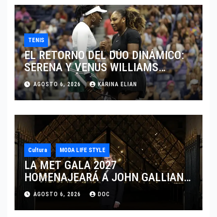
TENIS
EL RETORNO DEL DÚO DINÁMICO:
SERENA Y VENUS WILLIAMS
DISPUTARÁN LOS DOBLES EN
AGOSTO 6, 2026
KARINA ELIAN
CINCINNATI 2026
Cultura
MODA LIFE STYLE
LA MET GALA 2027
HOMENAJEARÁ A JOHN GALLIANO
MARCANDO EL REGRESO DEL REY
AGOSTO 6, 2026
DOC
DEL DRAMATISMO