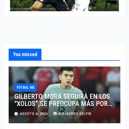
You missed
FÚTBOL MX
GILBERTO MORA SEGUIRÁ EN LOS
“XOLOS”,SE PREOCUPA MÁS POR
JUGAR EN SU EQUIPO.
AGOSTO 6, 2026
ALEJANDRO DELFIN