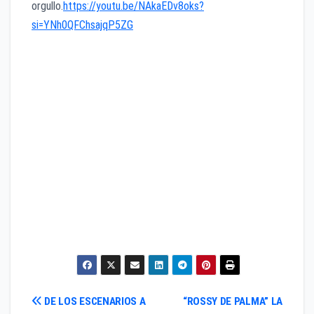
orgullo.
https://youtu.be/NAkaEDv8oks?
si=YNh0QFChsajqP5ZG
Navegación
DE LOS ESCENARIOS A
“ROSSY DE PALMA” LA