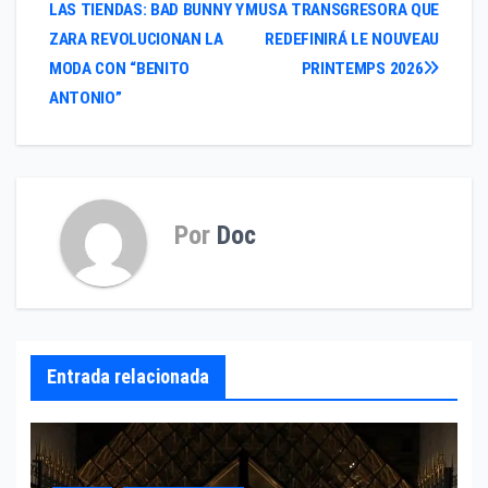
LAS TIENDAS: BAD BUNNY Y
MUSA TRANSGRESORA QUE
de
ZARA REVOLUCIONAN LA
REDEFINIRÁ LE NOUVEAU
entradas
MODA CON “BENITO
PRINTEMPS 2026
ANTONIO”
Por
Doc
Entrada relacionada