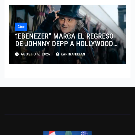
Cine
“EBENEZER” MARCA EL REGRESO
DE JOHNNY DEPP A HOLLYWOOD
TRAS SU PASO POR EL CINE
AGOSTO 5, 2026
KARINA ELIAN
INDEPENDIENTE EUROPEO