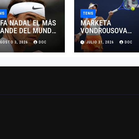
NIS
TENIS
FA NADAL EL MÁS
MARKETA
ANDE DEL MUNDO
VONDROUSOVA
L TENIS
SANCIONADA POR
GOSTO 3, 2026
DOC
JULIO 31, 2026
DOC
CUATRO AÑOS