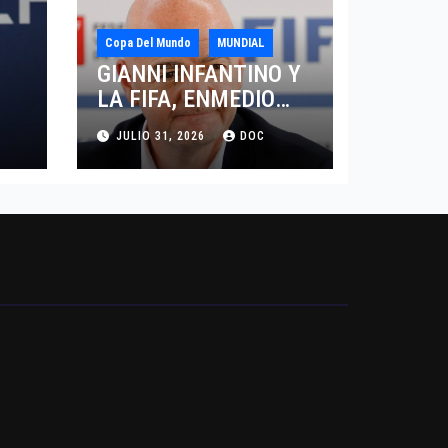
Copa Del Mundo
MUNDIAL
GIANNI INFANTINO Y
LA FIFA, ENMEDIO
DEL HURACAN
JULIO 31, 2026
DOC