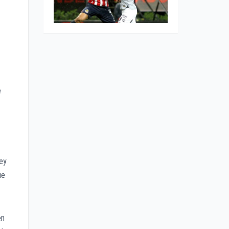
e
rey
ue
en