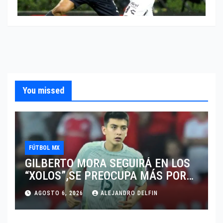
You missed
FÚTBOL MX
GILBERTO MORA SEGUIRÁ EN LOS
“XOLOS”,SE PREOCUPA MÁS POR
JUGAR EN SU EQUIPO.
AGOSTO 6, 2026
ALEJANDRO DELFIN