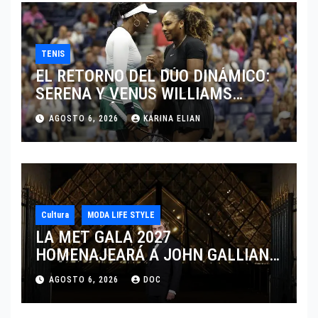
TENIS
EL RETORNO DEL DÚO DINÁMICO:
SERENA Y VENUS WILLIAMS
DISPUTARÁN LOS DOBLES EN
AGOSTO 6, 2026
KARINA ELIAN
CINCINNATI 2026
Cultura
MODA LIFE STYLE
LA MET GALA 2027
HOMENAJEARÁ A JOHN GALLIANO
MARCANDO EL REGRESO DEL REY
AGOSTO 6, 2026
DOC
DEL DRAMATISMO