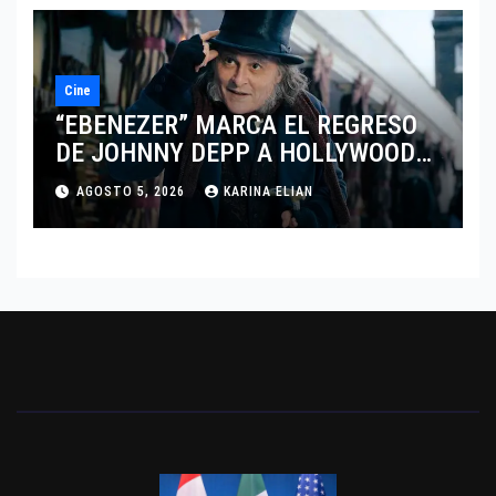
Cine
“EBENEZER” MARCA EL REGRESO
DE JOHNNY DEPP A HOLLYWOOD
TRAS SU PASO POR EL CINE
AGOSTO 5, 2026
KARINA ELIAN
INDEPENDIENTE EUROPEO