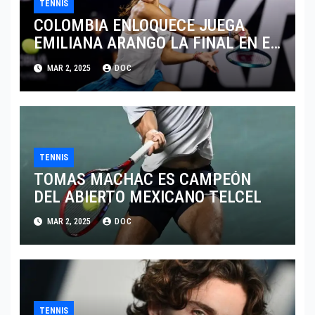
TENNIS
COLOMBIA ENLOQUECE JUEGA
EMILIANA ARANGO LA FINAL EN EL
ABIERTO DE MERIDA
MAR 2, 2025
DOC
TENNIS
TOMAS MACHAC ES CAMPEÓN
DEL ABIERTO MEXICANO TELCEL
MAR 2, 2025
DOC
TENNIS