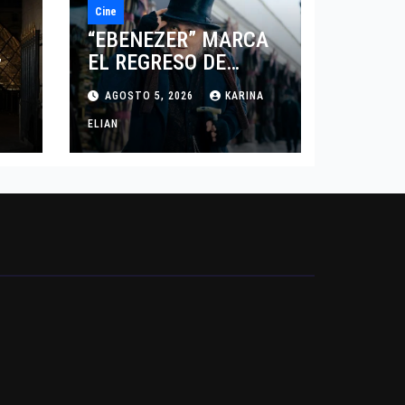
Cine
“EBENEZER” MARCA
EL REGRESO DE
7
JOHNNY DEPP A
AGOSTO 5, 2026
KARINA
HOLLYWOOD TRAS SU
PASO POR EL CINE
ELIAN
INDEPENDIENTE
EUROPEO