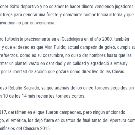
tener éxito deportivo y no solamente hacer dinero vendiendo jugadores.
 entrega para generar una fuerte y constante competencia interna y que 
onvicción no por conveniencia.
mo futbolista precisamente en el Guadalajara en el año 2000, también
o y que el deseo es que Alan Pulido, actual campeón de goleo, cumpla s
 refuerzos, como es su costumbre, no quiso dar nombres hasta que las
mar un plantel vasto en cantidad y en calidad y agradeció a Amaury
 y por la libertad de acción que gozará como directivo de las Chivas.
 nuevo Rebaño Sagrado, ya que además de los cinco torneos seguidos sin
 en 10 de los 14 más recientes torneos cortos.
a 2017, certámen en el que fueron campeones, pero ningún aficionado
o, el América, los dejó fuera en cuartos de final tanto del Apertura co
mifinales del Clausura 2015.