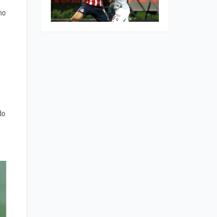
no
do