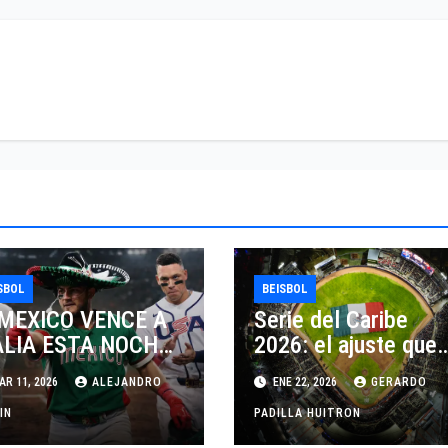
SBOL
BEISBOL
 MEXICO VENCE A
Serie del Caribe
ALIA ESTA NOCHE
2026: el ajuste que
IMINA A USA, DEL
llevó a México a
R 11, 2026
ALEJANDRO
ENE 22, 2026
GERARDO
NDIAL DE
competir con dos
ISBOL 2026
IN
equipos
PADILLA HUITRON