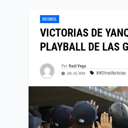
BEISBOL
VICTORIAS DE YANQ
PLAYBALL DE LAS 
Por
Raúl Vega
##OtrasNoticias
JUL 24, 2020