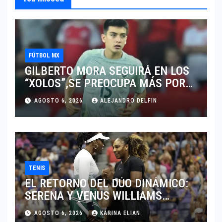
FÚTBOL MX
GILBERTO MORA SEGUIRÁ EN LOS
“XOLOS”,SE PREOCUPA MÁS POR
JUGAR EN SU EQUIPO.
AGOSTO 6, 2026
ALEJANDRO DELFIN
TENIS
EL RETORNO DEL DÚO DINÁMICO:
SERENA Y VENUS WILLIAMS
DISPUTARÁN LOS DOBLES EN
AGOSTO 6, 2026
KARINA ELIAN
CINCINNATI 2026