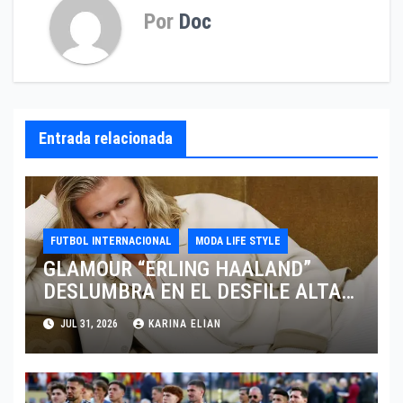
Por
Doc
Entrada relacionada
FUTBOL INTERNACIONAL
MODA LIFE STYLE
GLAMOUR “ERLING HAALAND”
DESLUMBRA EN EL DESFILE ALTA
SARTORIA DE DOLCE & GABBANA
JUL 31, 2026
KARINA ELIAN
TRAS EL MUNDIAL 2026