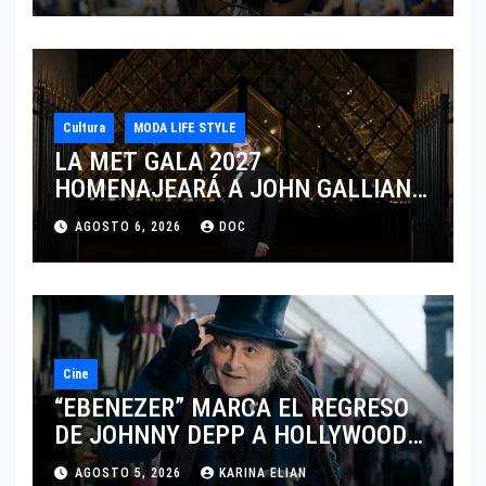
Cultura
MODA LIFE STYLE
LA MET GALA 2027
HOMENAJEARÁ A JOHN GALLIANO
MARCANDO EL REGRESO DEL REY
AGOSTO 6, 2026
DOC
DEL DRAMATISMO
Cine
“EBENEZER” MARCA EL REGRESO
DE JOHNNY DEPP A HOLLYWOOD
TRAS SU PASO POR EL CINE
AGOSTO 5, 2026
KARINA ELIAN