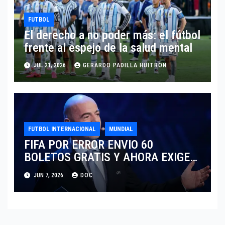
FUTBOL
El derecho a no poder más: el fútbol
frente al espejo de la salud mental
JUL 21, 2026
GERARDO PADILLA HUITRON
FUTBOL INTERNACIONAL
MUNDIAL
FIFA POR ERROR ENVIO 60
BOLETOS GRATIS Y AHORA EXIGE
COBRO.
JUN 7, 2026
DOC