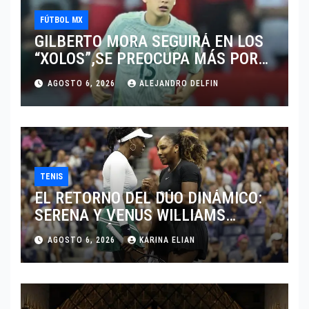
FÚTBOL MX
GILBERTO MORA SEGUIRÁ EN LOS
“XOLOS”,SE PREOCUPA MÁS POR
JUGAR EN SU EQUIPO.
AGOSTO 6, 2026
ALEJANDRO DELFIN
TENIS
EL RETORNO DEL DÚO DINÁMICO:
SERENA Y VENUS WILLIAMS
DISPUTARÁN LOS DOBLES EN
AGOSTO 6, 2026
KARINA ELIAN
CINCINNATI 2026