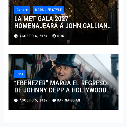
Cultura
MODA LIFE STYLE
LA MET GALA 2027
HOMENAJEARÁ A JOHN GALLIANO
MARCANDO EL REGRESO DEL REY
AGOSTO 6, 2026
DOC
DEL DRAMATISMO
Cine
“EBENEZER” MARCA EL REGRESO
DE JOHNNY DEPP A HOLLYWOOD
TRAS SU PASO POR EL CINE
AGOSTO 5, 2026
KARINA ELIAN
INDEPENDIENTE EUROPEO