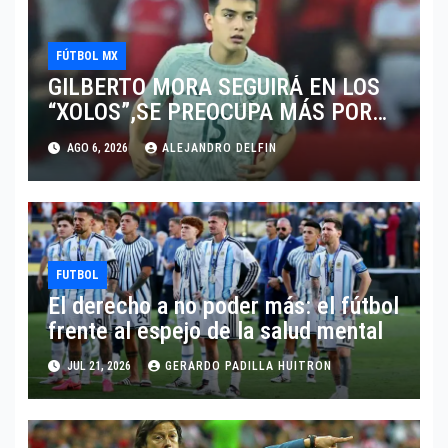
FÚTBOL MX
GILBERTO MORA SEGUIRÁ EN LOS
“XOLOS”,SE PREOCUPA MÁS POR
JUGAR EN SU EQUIPO.
AGO 6, 2026
ALEJANDRO DELFIN
FUTBOL
El derecho a no poder más: el fútbol
frente al espejo de la salud mental
JUL 21, 2026
GERARDO PADILLA HUITRON