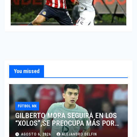
You missed
FÚTBOL MX
GILBERTO MORA SEGUIRÁ EN LOS
“XOLOS”,SE PREOCUPA MÁS POR
JUGAR EN SU EQUIPO.
AGOSTO 6, 2026
ALEJANDRO DELFIN