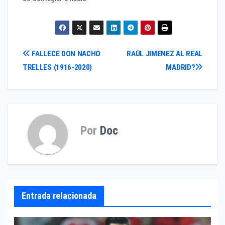
Navegación
FALLECE DON NACHO
RAÚL JIMENEZ AL REAL
TRELLES (1916-2020)
MADRID?
de
entradas
Por
Doc
Entrada relacionada