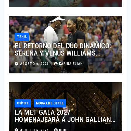
TENIS
EL RETORNO DEL DÚO DINÁMICO:
SERENA Y VENUS WILLIAMS
DISPUTARÁN LOS DOBLES EN
AGOSTO 6, 2026
KARINA ELIAN
CINCINNATI 2026
Cultura
MODA LIFE STYLE
LA MET GALA 2027
HOMENAJEARÁ A JOHN GALLIANO
MARCANDO EL REGRESO DEL REY
AGOSTO 6, 2026
DOC