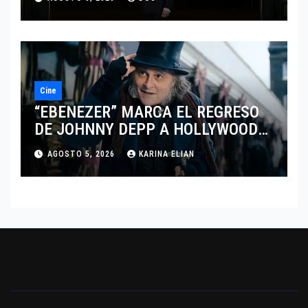
DEL DRAMATISMO
Cine
“EBENEZER” MARCA EL REGRESO
DE JOHNNY DEPP A HOLLYWOOD
TRAS SU PASO POR EL CINE
AGOSTO 5, 2026
KARINA ELIAN
INDEPENDIENTE EUROPEO