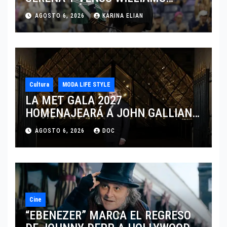
DISPUTARÁN LOS DOBLES EN
AGOSTO 6, 2026
KARINA ELIAN
CINCINNATI 2026
Cultura
MODA LIFE STYLE
LA MET GALA 2027
HOMENAJEARÁ A JOHN GALLIANO
MARCANDO EL REGRESO DEL REY
AGOSTO 6, 2026
DOC
DEL DRAMATISMO
Cine
“EBENEZER” MARCA EL REGRESO