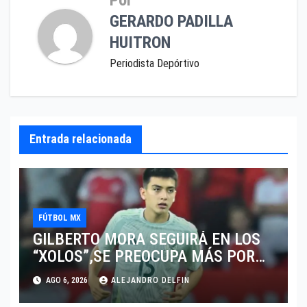
GERARDO PADILLA
HUITRON
Periodista Depórtivo
Entrada relacionada
FÚTBOL MX
GILBERTO MORA SEGUIRÁ EN LOS
“XOLOS”,SE PREOCUPA MÁS POR
JUGAR EN SU EQUIPO.
AGO 6, 2026
ALEJANDRO DELFIN