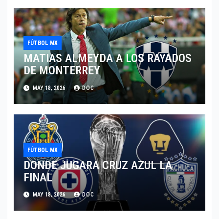
FÚTBOL MX
MATIAS ALMEYDA A LOS RAYADOS
DE MONTERREY
MAY 18, 2026
DOC
FÚTBOL MX
DONDE JUGARA CRUZ AZUL LA
FINAL
MAY 18, 2026
DOC