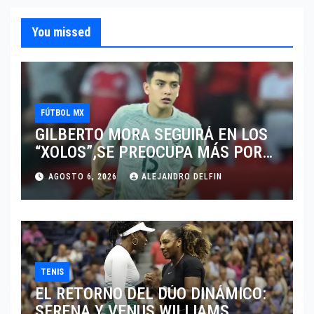
You missed
FÚTBOL MX
GILBERTO MORA SEGUIRÁ EN LOS
“XOLOS”,SE PREOCUPA MÁS POR
JUGAR EN SU EQUIPO.
AGOSTO 6, 2026
ALEJANDRO DELFIN
TENIS
EL RETORNO DEL DÚO DINÁMICO:
SERENA Y VENUS WILLIAMS