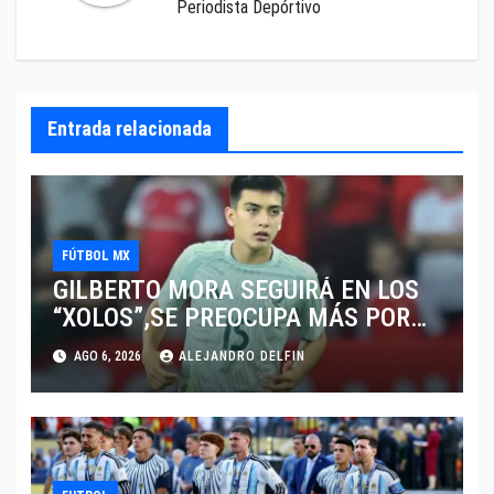
Periodista Depórtivo
Entrada relacionada
FÚTBOL MX
GILBERTO MORA SEGUIRÁ EN LOS
“XOLOS”,SE PREOCUPA MÁS POR
JUGAR EN SU EQUIPO.
AGO 6, 2026
ALEJANDRO DELFIN