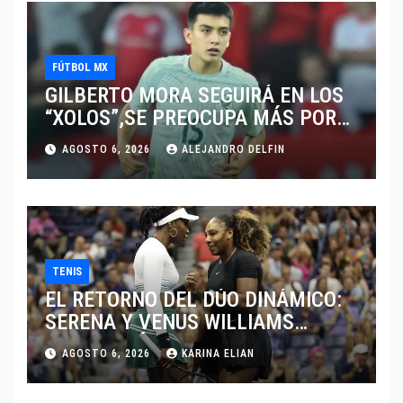
FÚTBOL MX
GILBERTO MORA SEGUIRÁ EN LOS
“XOLOS”,SE PREOCUPA MÁS POR
JUGAR EN SU EQUIPO.
AGOSTO 6, 2026
ALEJANDRO DELFIN
TENIS
EL RETORNO DEL DÚO DINÁMICO:
SERENA Y VENUS WILLIAMS
DISPUTARÁN LOS DOBLES EN
AGOSTO 6, 2026
KARINA ELIAN
CINCINNATI 2026