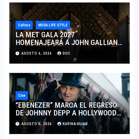
Cultura
MODA LIFE STYLE
LA MET GALA 2027
HOMENAJEARÁ A JOHN GALLIANO
MARCANDO EL REGRESO DEL REY
AGOSTO 6, 2026
DOC
DEL DRAMATISMO
Cine
“EBENEZER” MARCA EL REGRESO
DE JOHNNY DEPP A HOLLYWOOD
TRAS SU PASO POR EL CINE
AGOSTO 5, 2026
KARINA ELIAN
INDEPENDIENTE EUROPEO