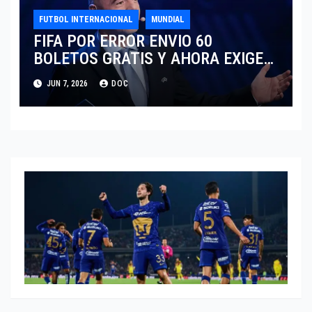
FUTBOL INTERNACIONAL
MUNDIAL
FIFA POR ERROR ENVIO 60
BOLETOS GRATIS Y AHORA EXIGE
COBRO.
JUN 7, 2026
DOC