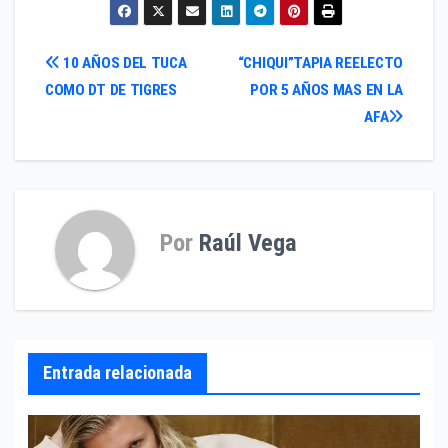
Navegación
10 AÑOS DEL TUCA
“CHIQUI”TAPIA REELECTO
COMO DT DE TIGRES
POR 5 AÑOS MAS EN LA
de
AFA
entradas
Por
Raúl Vega
Entrada relacionada