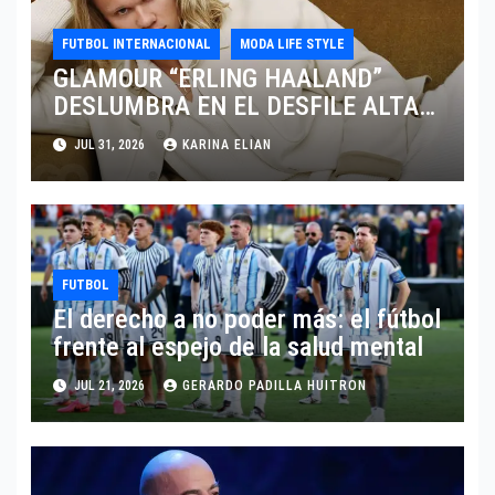
FUTBOL INTERNACIONAL
MODA LIFE STYLE
GLAMOUR “ERLING HAALAND”
DESLUMBRA EN EL DESFILE ALTA
SARTORIA DE DOLCE & GABBANA
JUL 31, 2026
KARINA ELIAN
TRAS EL MUNDIAL 2026
FUTBOL
El derecho a no poder más: el fútbol
frente al espejo de la salud mental
JUL 21, 2026
GERARDO PADILLA HUITRON