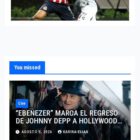
You missed
Cine
“EBENEZER” MARCA EL REGRESO
DE JOHNNY DEPP A HOLLYWOOD
TRAS SU PASO POR EL CINE
AGOSTO 5, 2026
KARINA ELIAN
INDEPENDIENTE EUROPEO