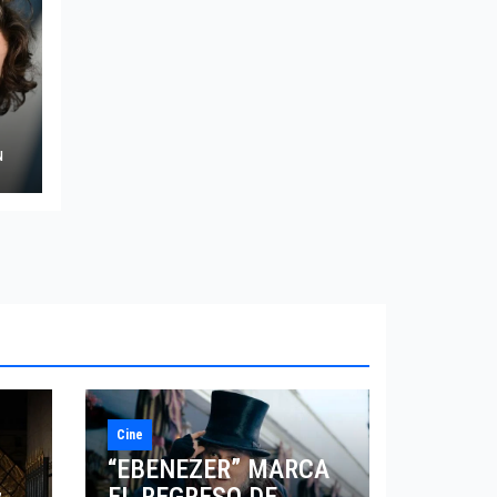
N
Cine
“EBENEZER” MARCA