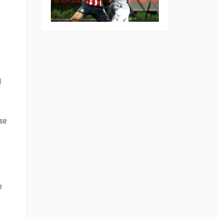
l
 se
o