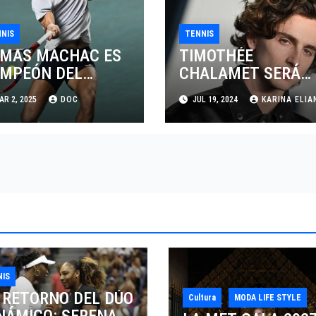
NIS
TENNIS
MAS MACHAC ES
TIMOTHÉE
MPEÓN DEL
CHALAMET SERÁ
IERTO MEXICANO
PARTE DE UNA
R 2, 2025
DOC
JUL 19, 2024
KARINA ELIA
LCEL
PELÍCULA
ADENTRADA EN EL
MUNDO DEL PING
PONG
NIS
 RETORNO DEL DÚO
Cultura
MODA LIFE STYLE