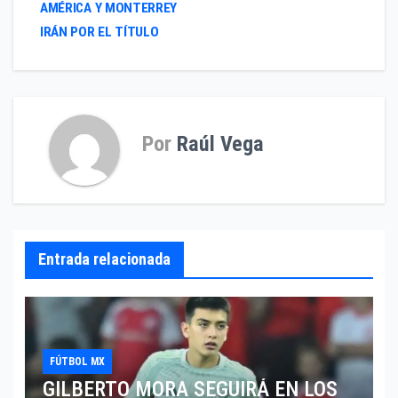
de
AMÉRICA Y MONTERREY
entradas
IRÁN POR EL TÍTULO
Por
Raúl Vega
Entrada relacionada
FÚTBOL MX
GILBERTO MORA SEGUIRÁ EN LOS