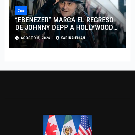
Cine
“EBENEZER” MARCA EL REGRESO
DE JOHNNY DEPP A HOLLYWOOD
TRAS SU PASO POR EL CINE
AGOSTO 5, 2026
KARINA ELIAN
INDEPENDIENTE EUROPEO