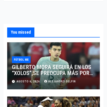
You missed
FÚTBOL MX
GILBERTO MORA SEGUIRÁ EN LOS
“XOLOS”,SE PREOCUPA MÁS POR
JUGAR EN SU EQUIPO.
AGOSTO 6, 2026
ALEJANDRO DELFIN