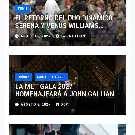
TENIS
EL RETORNO DEL DÚO DINÁMICO:
SERENA Y VENUS WILLIAMS
DISPUTARÁN LOS DOBLES EN
AGOSTO 6, 2026
KARINA ELIAN
CINCINNATI 2026
Cultura
MODA LIFE STYLE
LA MET GALA 2027
HOMENAJEARÁ A JOHN GALLIANO
MARCANDO EL REGRESO DEL REY
AGOSTO 6, 2026
DOC
DEL DRAMATISMO