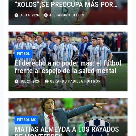
“XOLOS”,SE PREOCUPA MÁS POR
JUGAR EN SU EQUIPO.
AGO 6, 2026
ALEJANDRO DELFIN
FUTBOL
El derecho a no poder más: el fútbol
frente al espejo de la salud mental
JUL 21, 2026
GERARDO PADILLA HUITRON
FÚTBOL MX
MATIAS ALMEYDA A LOS RAYADOS