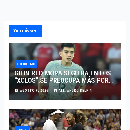
You missed
FÚTBOL MX
GILBERTO MORA SEGUIRÁ EN LOS
“XOLOS”,SE PREOCUPA MÁS POR
JUGAR EN SU EQUIPO.
AGOSTO 6, 2026
ALEJANDRO DELFIN
TENIS