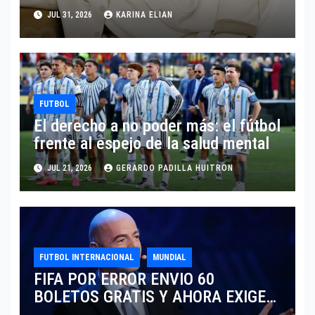
SARTORIA DE DOLCE & GABBANA
JUL 31, 2026
KARINA ELIAN
TRAS EL MUNDIAL 2026
FUTBOL
El derecho a no poder más: el fútbol
frente al espejo de la salud mental
JUL 21, 2026
GERARDO PADILLA HUITRON
FUTBOL INTERNACIONAL
MUNDIAL
FIFA POR ERROR ENVIO 60
BOLETOS GRATIS Y AHORA EXIGE
COBRO.