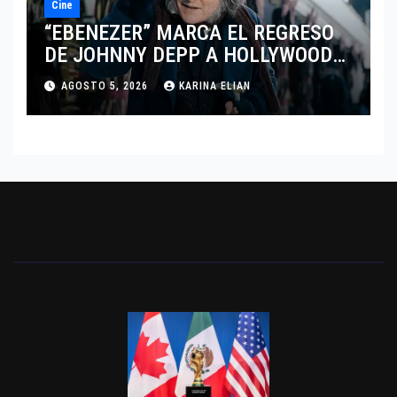
Cine
“EBENEZER” MARCA EL REGRESO
DE JOHNNY DEPP A HOLLYWOOD
TRAS SU PASO POR EL CINE
AGOSTO 5, 2026
KARINA ELIAN
INDEPENDIENTE EUROPEO