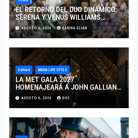
EL RETORNO DEL DÚO DINÁMICO:
SERENA Y VENUS WILLIAMS
DISPUTARÁN LOS DOBLES EN
AGOSTO 6, 2026
KARINA ELIAN
CINCINNATI 2026
Cultura
MODA LIFE STYLE
LA MET GALA 2027
HOMENAJEARÁ A JOHN GALLIANO
MARCANDO EL REGRESO DEL REY
AGOSTO 6, 2026
DOC
DEL DRAMATISMO