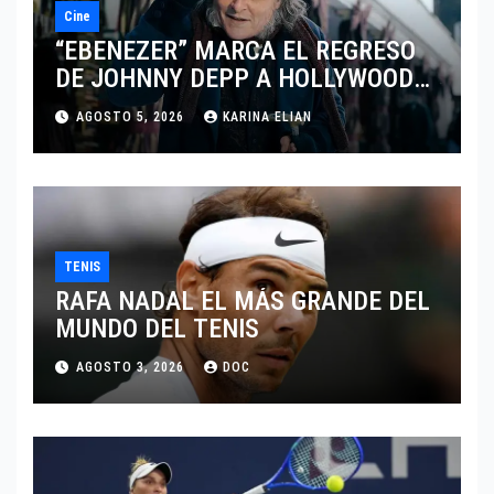
Cine
“EBENEZER” MARCA EL REGRESO
DE JOHNNY DEPP A HOLLYWOOD
TRAS SU PASO POR EL CINE
AGOSTO 5, 2026
KARINA ELIAN
INDEPENDIENTE EUROPEO
TENIS
RAFA NADAL EL MÁS GRANDE DEL
MUNDO DEL TENIS
AGOSTO 3, 2026
DOC