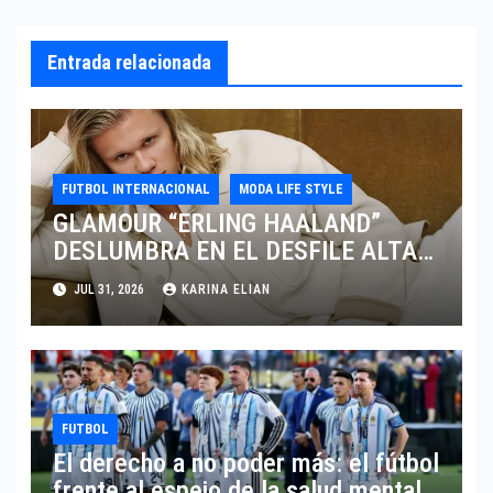
Entrada relacionada
FUTBOL INTERNACIONAL
MODA LIFE STYLE
GLAMOUR “ERLING HAALAND”
DESLUMBRA EN EL DESFILE ALTA
SARTORIA DE DOLCE & GABBANA
JUL 31, 2026
KARINA ELIAN
TRAS EL MUNDIAL 2026
FUTBOL
El derecho a no poder más: el fútbol
frente al espejo de la salud mental