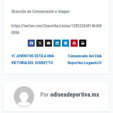
Dirección de Comunicación e Imagen
https://twitter.com/Chavvitha/status/128522658146458
0096
Navegación
JUVENTUS ESTÁ A UNA
Comunicado del Club
VICTORIA DEL SCUDETTO
Deportivo Leganés
de
entradas
Por
odiseadeportiva.mx