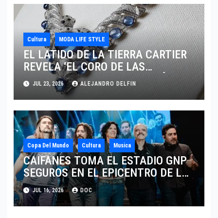
Cultura
MODA LIFE STYLE
EL LATIDO DE LA TIERRA CARTIER
REVELA ‘EL CORO DE LAS
PIEDRAS’, SU NUEVA SINFONÍA DE
JUL 23, 2026
ALEJANDRO DELFIN
ALTA JOYERÍA
Copa Del Mundo
Cultura
Musica
CAIFANES TOMA EL ESTADIO GNP
SEGUROS EN EL EPICENTRO DE LA
IDENTIDAD MEXICANA
JUL 16, 2026
DOC