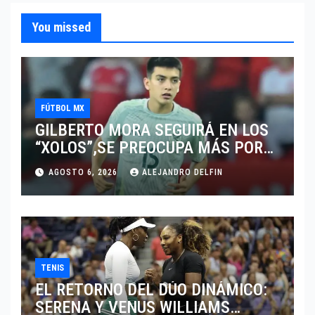
You missed
FÚTBOL MX
GILBERTO MORA SEGUIRÁ EN LOS
“XOLOS”,SE PREOCUPA MÁS POR
JUGAR EN SU EQUIPO.
AGOSTO 6, 2026
ALEJANDRO DELFIN
TENIS
EL RETORNO DEL DÚO DINÁMICO:
SERENA Y VENUS WILLIAMS