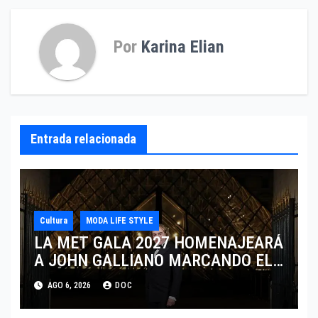
Por
Karina Elian
Entrada relacionada
Cultura
MODA LIFE STYLE
LA MET GALA 2027 HOMENAJEARÁ
A JOHN GALLIANO MARCANDO EL
REGRESO DEL REY DEL
AGO 6, 2026
DOC
DRAMATISMO