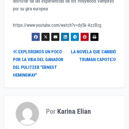
disfrutar de las experiencias de los Hollywood Vampires
por su gira europea.
https://www.youtube.com/watch?v=dy5k-AzzBzg
Navegación
EXPLOREMOS UN POCO
LA NOVELA QUE CAMBIÓ
POR LA VIDA DEL GANADOR
TRUMAN CAPOTE
de
DEL PULITZER “ERNEST
entradas
HEMINGWAY”
Por
Karina Elian