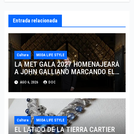
Entrada relacionada
Cultura
MODA LIFE STYLE
LA MET GALA 2027 HOMENAJEARÁ
A JOHN GALLIANO MARCANDO EL
REGRESO DEL REY DEL
AGO 6, 2026
DOC
DRAMATISMO
Cultura
MODA LIFE STYLE
EL LATIDO DE LA TIERRA CARTIER