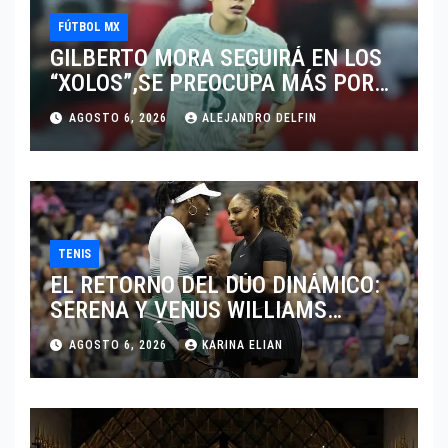
FÚTBOL MX
GILBERTO MORA SEGUIRÁ EN LOS
“XOLOS”,SE PREOCUPA MÁS POR
JUGAR EN SU EQUIPO.
AGOSTO 6, 2026
ALEJANDRO DELFIN
TENIS
EL RETORNO DEL DÚO DINÁMICO:
SERENA Y VENUS WILLIAMS
DISPUTARÁN LOS DOBLES EN
AGOSTO 6, 2026
KARINA ELIAN
CINCINNATI 2026