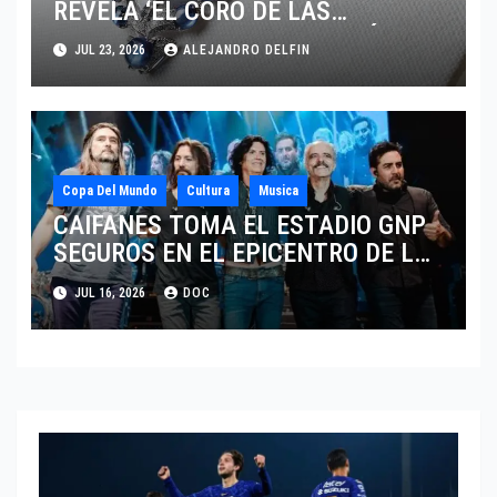
REVELA ‘EL CORO DE LAS
PIEDRAS’, SU NUEVA SINFONÍA DE
JUL 23, 2026
ALEJANDRO DELFIN
ALTA JOYERÍA
Copa Del Mundo
Cultura
Musica
CAIFANES TOMA EL ESTADIO GNP
SEGUROS EN EL EPICENTRO DE LA
IDENTIDAD MEXICANA
JUL 16, 2026
DOC