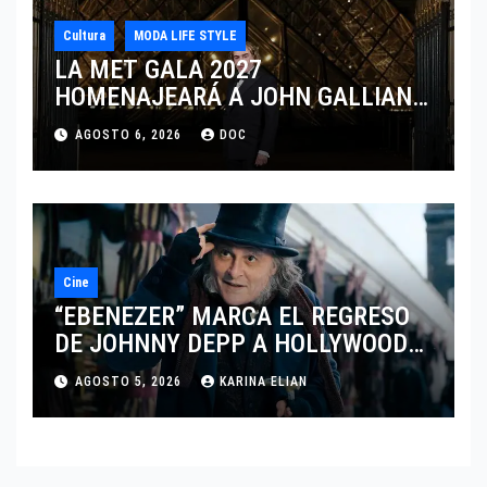
Cultura
MODA LIFE STYLE
LA MET GALA 2027
HOMENAJEARÁ A JOHN GALLIANO
MARCANDO EL REGRESO DEL REY
AGOSTO 6, 2026
DOC
DEL DRAMATISMO
Cine
“EBENEZER” MARCA EL REGRESO
DE JOHNNY DEPP A HOLLYWOOD
TRAS SU PASO POR EL CINE
AGOSTO 5, 2026
KARINA ELIAN
INDEPENDIENTE EUROPEO