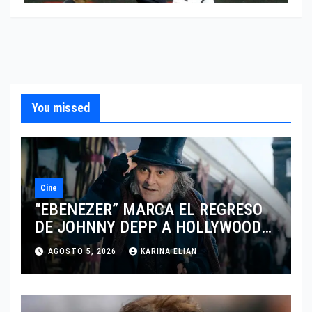
You missed
Cine
“EBENEZER” MARCA EL REGRESO
DE JOHNNY DEPP A HOLLYWOOD
TRAS SU PASO POR EL CINE
AGOSTO 5, 2026
KARINA ELIAN
INDEPENDIENTE EUROPEO