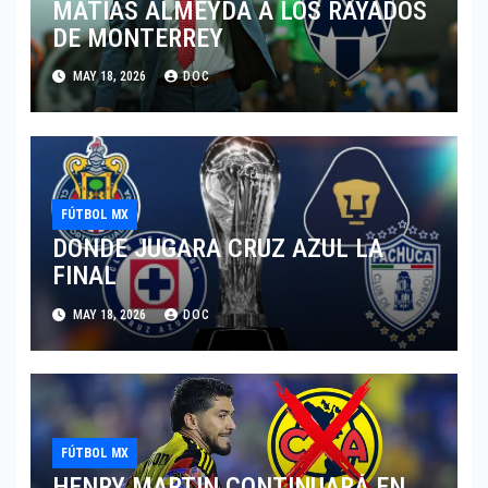
MATIAS ALMEYDA A LOS RAYADOS
DE MONTERREY
MAY 18, 2026
DOC
FÚTBOL MX
DONDE JUGARA CRUZ AZUL LA
FINAL
MAY 18, 2026
DOC
FÚTBOL MX
HENRY MARTIN CONTINUARÁ EN