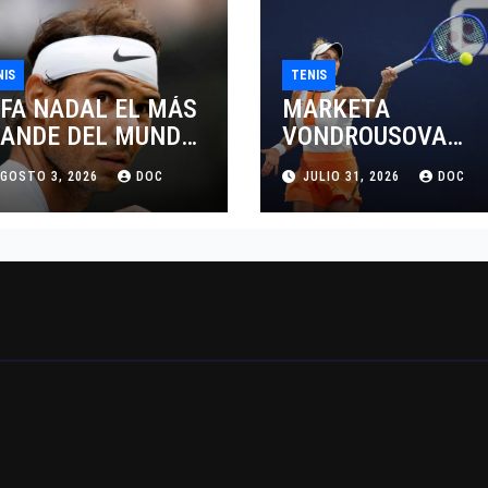
NIS
TENIS
FA NADAL EL MÁS
MARKETA
ANDE DEL MUNDO
VONDROUSOVA
L TENIS
SANCIONADA POR
GOSTO 3, 2026
DOC
JULIO 31, 2026
DOC
CUATRO AÑOS