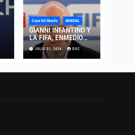
Copa Del Mundo
MUNDIAL
GIANNI INFANTINO Y
LA FIFA, ENMEDIO
DEL HURACAN
JULIO 31, 2026
DOC