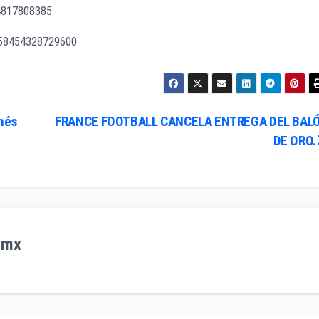
34817808385
5258454328729600
nés
FRANCE FOOTBALL CANCELA ENTREGA DEL BAL
DE ORO.
.mx