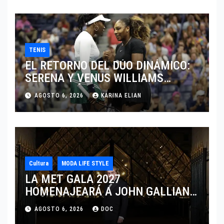
TENIS
EL RETORNO DEL DÚO DINÁMICO:
SERENA Y VENUS WILLIAMS
DISPUTARÁN LOS DOBLES EN
AGOSTO 6, 2026
KARINA ELIAN
CINCINNATI 2026
Cultura
MODA LIFE STYLE
LA MET GALA 2027
HOMENAJEARÁ A JOHN GALLIANO
MARCANDO EL REGRESO DEL REY
AGOSTO 6, 2026
DOC
DEL DRAMATISMO