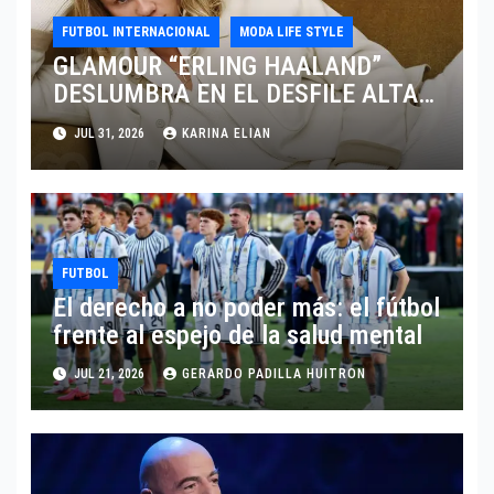
FUTBOL INTERNACIONAL
MODA LIFE STYLE
GLAMOUR “ERLING HAALAND”
DESLUMBRA EN EL DESFILE ALTA
SARTORIA DE DOLCE & GABBANA
JUL 31, 2026
KARINA ELIAN
TRAS EL MUNDIAL 2026
FUTBOL
El derecho a no poder más: el fútbol
frente al espejo de la salud mental
JUL 21, 2026
GERARDO PADILLA HUITRON