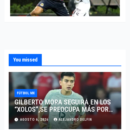
You missed
FÚTBOL MX
GILBERTO MORA SEGUIRÁ EN LOS
“XOLOS”,SE PREOCUPA MÁS POR
JUGAR EN SU EQUIPO.
AGOSTO 6, 2026
ALEJANDRO DELFIN