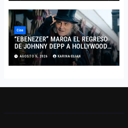
Cine
“EBENEZER” MARCA EL REGRESO
DE JOHNNY DEPP A HOLLYWOOD
TRAS SU PASO POR EL CINE
AGOSTO 5, 2026
KARINA ELIAN
INDEPENDIENTE EUROPEO