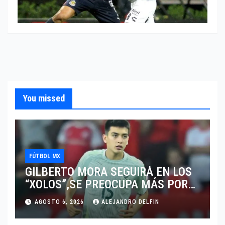
You missed
FÚTBOL MX
GILBERTO MORA SEGUIRÁ EN LOS
“XOLOS”,SE PREOCUPA MÁS POR
JUGAR EN SU EQUIPO.
AGOSTO 6, 2026
ALEJANDRO DELFIN