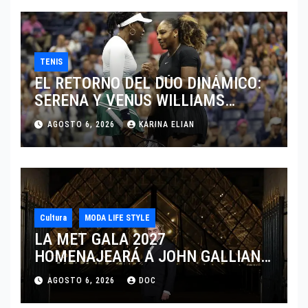
TENIS
EL RETORNO DEL DÚO DINÁMICO:
SERENA Y VENUS WILLIAMS
DISPUTARÁN LOS DOBLES EN
AGOSTO 6, 2026
KARINA ELIAN
CINCINNATI 2026
Cultura
MODA LIFE STYLE
LA MET GALA 2027
HOMENAJEARÁ A JOHN GALLIANO
MARCANDO EL REGRESO DEL REY
AGOSTO 6, 2026
DOC
DEL DRAMATISMO