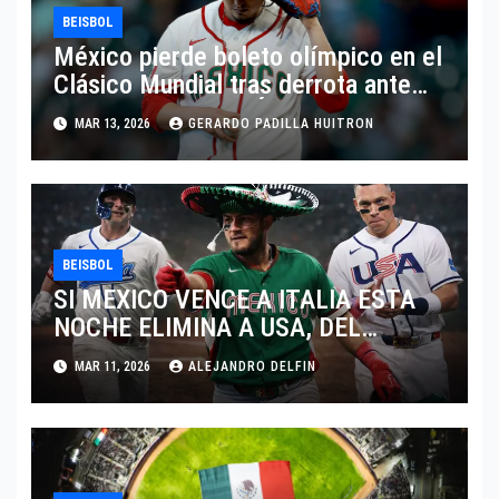
BEISBOL
México pierde boleto olímpico en el
Clásico Mundial tras derrota ante
Italia rumbo a Los Ángeles 2028
MAR 13, 2026
GERARDO PADILLA HUITRON
BEISBOL
SI MEXICO VENCE A ITALIA ESTA
NOCHE ELIMINA A USA, DEL
MUNDIAL DE BEISBOL 2026
MAR 11, 2026
ALEJANDRO DELFIN