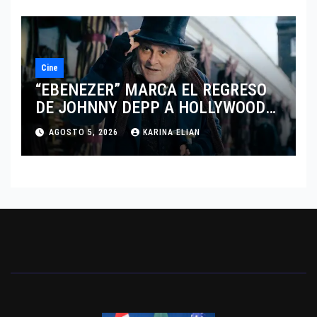
Cine
“EBENEZER” MARCA EL REGRESO
DE JOHNNY DEPP A HOLLYWOOD
TRAS SU PASO POR EL CINE
AGOSTO 5, 2026
KARINA ELIAN
INDEPENDIENTE EUROPEO