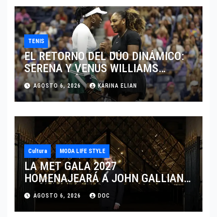
TENIS
EL RETORNO DEL DÚO DINÁMICO:
SERENA Y VENUS WILLIAMS
DISPUTARÁN LOS DOBLES EN
AGOSTO 6, 2026
KARINA ELIAN
CINCINNATI 2026
Cultura
MODA LIFE STYLE
LA MET GALA 2027
HOMENAJEARÁ A JOHN GALLIANO
MARCANDO EL REGRESO DEL REY
AGOSTO 6, 2026
DOC
DEL DRAMATISMO