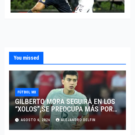
You missed
FÚTBOL MX
GILBERTO MORA SEGUIRÁ EN LOS
“XOLOS”,SE PREOCUPA MÁS POR
JUGAR EN SU EQUIPO.
AGOSTO 6, 2026
ALEJANDRO DELFIN