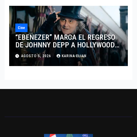
Cine
“EBENEZER” MARCA EL REGRESO
DE JOHNNY DEPP A HOLLYWOOD
TRAS SU PASO POR EL CINE
AGOSTO 5, 2026
KARINA ELIAN
INDEPENDIENTE EUROPEO