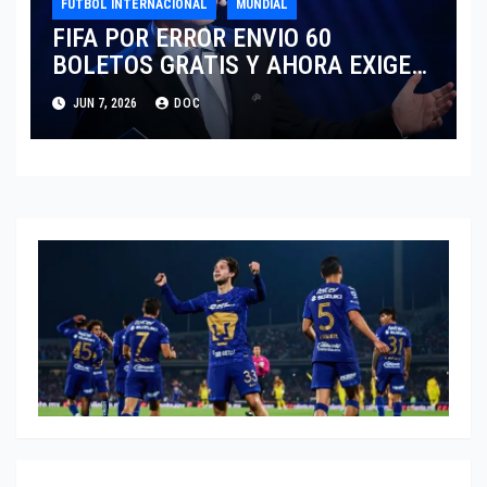
FUTBOL INTERNACIONAL
MUNDIAL
FIFA POR ERROR ENVIO 60
BOLETOS GRATIS Y AHORA EXIGE
COBRO.
JUN 7, 2026
DOC