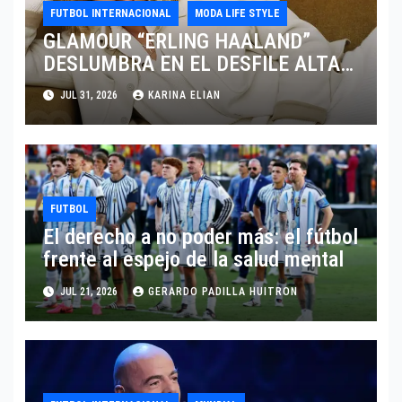
FUTBOL INTERNACIONAL
MODA LIFE STYLE
GLAMOUR “ERLING HAALAND”
DESLUMBRA EN EL DESFILE ALTA
SARTORIA DE DOLCE & GABBANA
JUL 31, 2026
KARINA ELIAN
TRAS EL MUNDIAL 2026
FUTBOL
El derecho a no poder más: el fútbol
frente al espejo de la salud mental
JUL 21, 2026
GERARDO PADILLA HUITRON