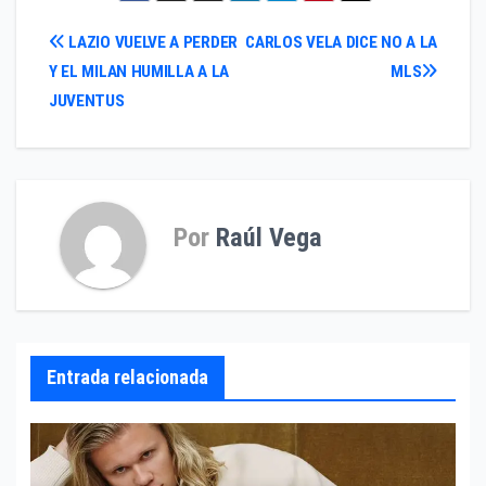
Navegación
LAZIO VUELVE A PERDER
CARLOS VELA DICE NO A LA
Y EL MILAN HUMILLA A LA
MLS
de
JUVENTUS
entradas
Por
Raúl Vega
Entrada relacionada