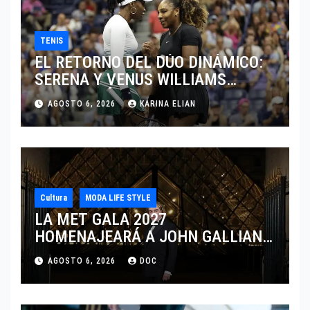
TENIS
EL RETORNO DEL DÚO DINÁMICO:
SERENA Y VENUS WILLIAMS
DISPUTARÁN LOS DOBLES EN
AGOSTO 6, 2026
KARINA ELIAN
CINCINNATI 2026
Cultura
MODA LIFE STYLE
LA MET GALA 2027
HOMENAJEARÁ A JOHN GALLIANO
MARCANDO EL REGRESO DEL REY
AGOSTO 6, 2026
DOC
DEL DRAMATISMO