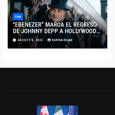
Cine
“EBENEZER” MARCA EL REGRESO
DE JOHNNY DEPP A HOLLYWOOD
TRAS SU PASO POR EL CINE
AGOSTO 5, 2026
KARINA ELIAN
INDEPENDIENTE EUROPEO