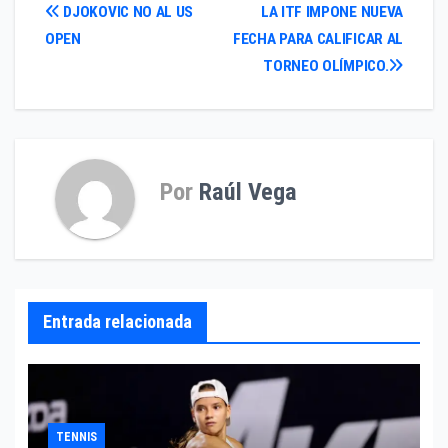
Navegación
DJOKOVIC NO AL US
LA ITF IMPONE NUEVA
OPEN
FECHA PARA CALIFICAR AL
de
TORNEO OLÍMPICO.
entradas
Por
Raúl Vega
Entrada relacionada
TENNIS