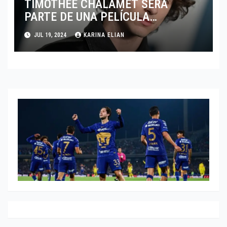
TIMOTHÉE CHALAMET SERÁ
PARTE DE UNA PELÍCULA
ADENTRADA EN EL MUNDO DEL
JUL 19, 2024
KARINA ELIAN
PING PONG