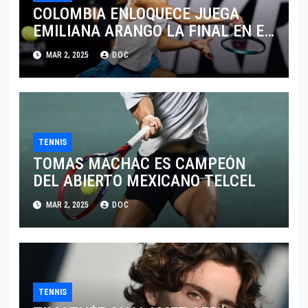
COLOMBIA ENLOQUECE JUEGA
EMILIANA ARANGO LA FINAL EN EL
ABIERTO DE MERIDA
MAR 2, 2025
DOC
TENNIS
TOMAS MACHAC ES CAMPEÓN
DEL ABIERTO MEXICANO TELCEL
MAR 2, 2025
DOC
TENNIS