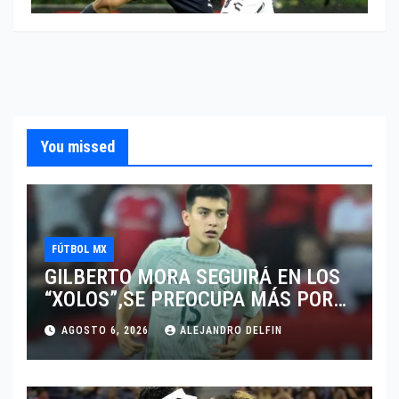
You missed
FÚTBOL MX
GILBERTO MORA SEGUIRÁ EN LOS
“XOLOS”,SE PREOCUPA MÁS POR
JUGAR EN SU EQUIPO.
AGOSTO 6, 2026
ALEJANDRO DELFIN