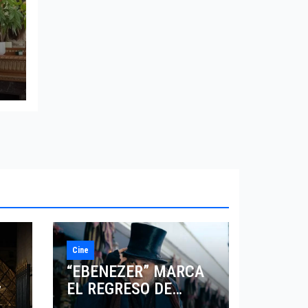
ET
O
Cine
“EBENEZER” MARCA
EL REGRESO DE
7
JOHNNY DEPP A