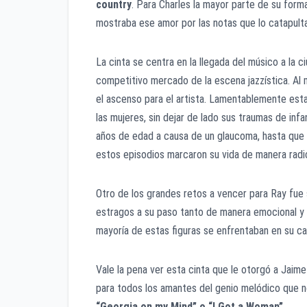
country
. Para Charles la mayor parte de su form
mostraba ese amor por las notas que lo catapulta
La cinta se centra en la llegada del músico a la c
competitivo mercado de la escena jazzística. Al
el ascenso para el artista. Lamentablemente est
las mujeres, sin dejar de lado sus traumas de infa
años de edad a causa de un glaucoma, hasta que
estos episodios marcaron su vida de manera radic
Otro de los grandes retos a vencer para Ray fue 
estragos a su paso tanto de manera emocional y f
mayoría de estas figuras se enfrentaban en su ca
Vale la pena ver esta cinta que le otorgó a Jaim
para todos los amantes del genio melódico que no
“Georgia on my Mind” o “I Got a Woman”.