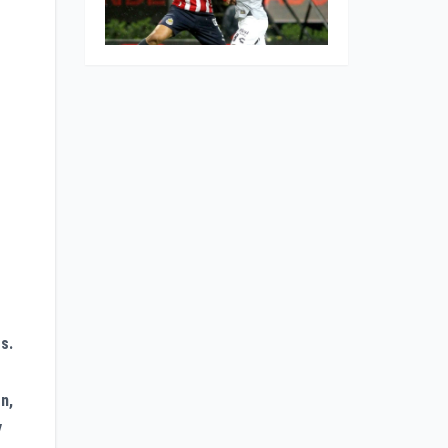
s.
n,
y