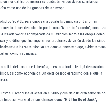
ación musical fue de manera autodidacta, ya que desde su infancia
rían como uno de los grandes de la sincopa.
iudad de Seattle, para empezar a escalar la cima para entrar el tan
 momento de ser descubierto por la firma
“Atlantic Records”,
comenzar
a escalada vendría acompañada de su adicción tanto a las drogas como 
ncia y lo difícil que fue superar sus problemas de visión desde los cinco
 finalmente a los siete años ya era completamente ciego, evidentement
al, así como a su música.
su salida del mundo de la heroína, pues su adicción le dejó demasiados
ísica, así como económica. Sin dejar de lado el racismo con el que la
rrera.
e Foxx el Óscar al mejor actor en el 2005 y que dejó un gran sabor de b
s hace aún vibrar al oír sus clásicos como
“Hit The Road Jack”,