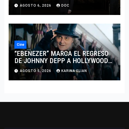
MARCANDO EL REGRESO DEL REY
AGOSTO 6, 2026
DOC
DEL DRAMATISMO
Cine
“EBENEZER” MARCA EL REGRESO
DE JOHNNY DEPP A HOLLYWOOD
TRAS SU PASO POR EL CINE
AGOSTO 5, 2026
KARINA ELIAN
INDEPENDIENTE EUROPEO