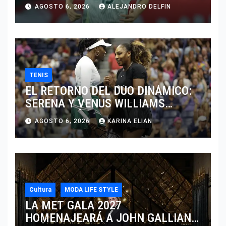
JUGAR EN SU EQUIPO.
AGOSTO 6, 2026
ALEJANDRO DELFIN
TENIS
EL RETORNO DEL DÚO DINÁMICO:
SERENA Y VENUS WILLIAMS
DISPUTARÁN LOS DOBLES EN
AGOSTO 6, 2026
KARINA ELIAN
CINCINNATI 2026
Cultura
MODA LIFE STYLE
LA MET GALA 2027
HOMENAJEARÁ A JOHN GALLIANO