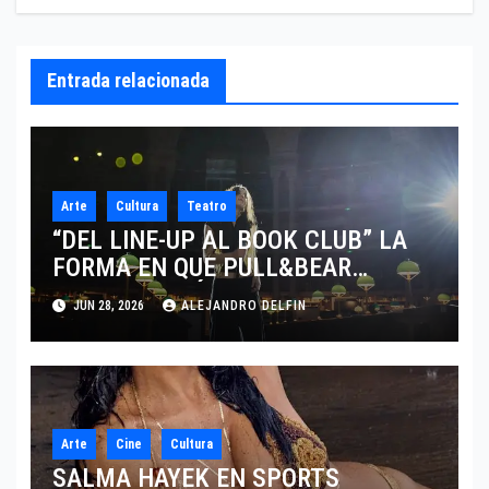
Entrada relacionada
Arte
Cultura
Teatro
“DEL LINE-UP AL BOOK CLUB” LA
FORMA EN QUE PULL&BEAR
TRANSFORMÓ UN CONCIERTO EN
JUN 28, 2026
ALEJANDRO DELFIN
PARÍS EN EL CLUB DE LECTURA
MÁS COOL
Arte
Cine
Cultura
SALMA HAYEK EN SPORTS