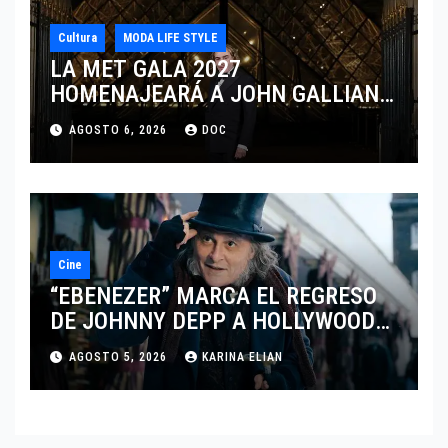
Cultura
MODA LIFE STYLE
LA MET GALA 2027
HOMENAJEARÁ A JOHN GALLIANO
MARCANDO EL REGRESO DEL REY
AGOSTO 6, 2026
DOC
DEL DRAMATISMO
Cine
“EBENEZER” MARCA EL REGRESO
DE JOHNNY DEPP A HOLLYWOOD
TRAS SU PASO POR EL CINE
AGOSTO 5, 2026
KARINA ELIAN
INDEPENDIENTE EUROPEO