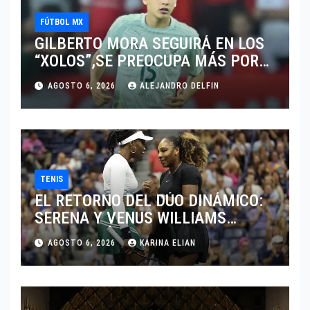
FÚTBOL MX
GILBERTO MORA SEGUIRÁ EN LOS
“XOLOS”,SE PREOCUPA MÁS POR
JUGAR EN SU EQUIPO.
AGOSTO 6, 2026
ALEJANDRO DELFIN
TENIS
EL RETORNO DEL DÚO DINÁMICO:
SERENA Y VENUS WILLIAMS
DISPUTARÁN LOS DOBLES EN
AGOSTO 6, 2026
KARINA ELIAN
CINCINNATI 2026