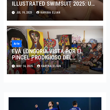
ILLUSTRATED SWIMSUIT 2025: UN
ICONO SIN EDAD DESAFÍA
JUL 19, 2025
KARINA ELIAN
ESTEREOTIPOS
Arte
EVA LONGORIA VISTA POR EL
PINCEL PRODIGIOSO DEL
“PEQUEÑO PICASSO” ANDRÉS
MAY 14, 2025
KARINA ELIAN
VALENCIA