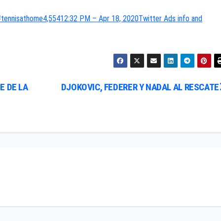
#tennisathome
4,554
12:32 PM – Apr 18, 2020
Twitter Ads info and
E DE LA
DJOKOVIC, FEDERER Y NADAL AL RESCATE