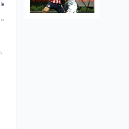
 le
los
s,