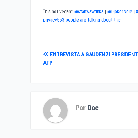
“It’s not vegan.”
@stanwawrinka
|
@DjokerNole
|
privacy
553 people are talking about this
Navegación
ENTREVISTA A GAUDENZI PRESIDENT
ATP
de
entradas
Por
Doc