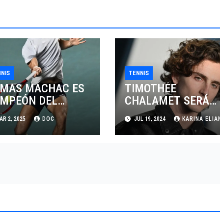
NIS
TENNIS
MAS MACHAC ES
TIMOTHÉE
MPEÓN DEL
CHALAMET SERÁ
IERTO MEXICANO
PARTE DE UNA
R 2, 2025
DOC
JUL 19, 2024
KARINA ELIA
LCEL
PELÍCULA
ADENTRADA EN EL
MUNDO DEL PING
PONG