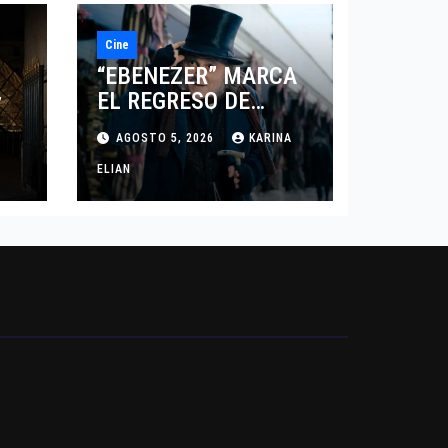
Cine
“EBENEZER” MARCA
EL REGRESO DE
7
JOHNNY DEPP A
AGOSTO 5, 2026
KARINA
HOLLYWOOD TRAS SU
PASO POR EL CINE
ELIAN
INDEPENDIENTE
EUROPEO