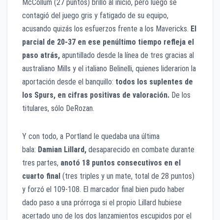
McCollum (27 puntos) brilló al inicio, pero luego se
contagió del juego gris y fatigado de su equipo,
acusando quizás los esfuerzos frente a los Mavericks.
El
parcial de 20-37 en ese penúltimo tiempo refleja el
paso atrás,
apuntillado desde la línea de tres gracias al
australiano Mills y el italiano Belinelli, quienes liderarion la
aportación desde el banquillo:
todos los suplentes de
los Spurs, en cifras positivas de valoración.
De los
titulares, sólo DeRozan.
Y con todo, a Portland le quedaba una última
bala:
Damian Lillard,
desaparecido en combate durante
tres partes,
anotó 18 puntos consecutivos en el
cuarto final
(tres triples y un mate, total de 28 puntos)
y forzó el 109-108. El marcador final bien pudo haber
dado paso a una prórroga si el propio Lillard hubiese
acertado uno de los dos lanzamientos escupidos por el