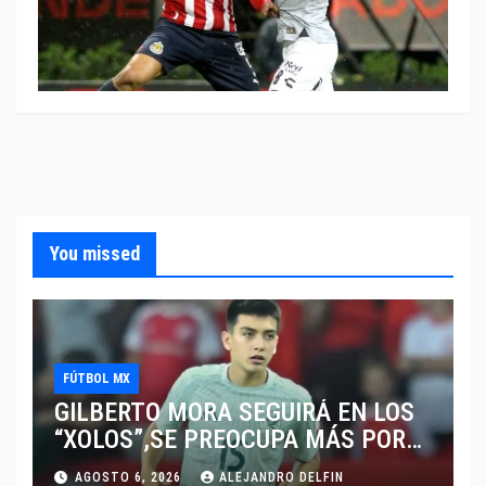
You missed
FÚTBOL MX
GILBERTO MORA SEGUIRÁ EN LOS
“XOLOS”,SE PREOCUPA MÁS POR
JUGAR EN SU EQUIPO.
AGOSTO 6, 2026
ALEJANDRO DELFIN