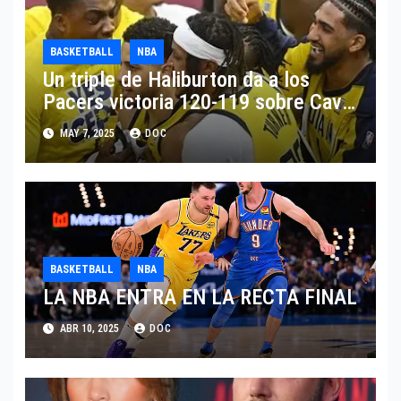
BASKETBALL
NBA
Un triple de Haliburton da a los
Pacers victoria 120-119 sobre Cavs
y ventaja 2-0
MAY 7, 2025
DOC
BASKETBALL
NBA
LA NBA ENTRA EN LA RECTA FINAL
ABR 10, 2025
DOC