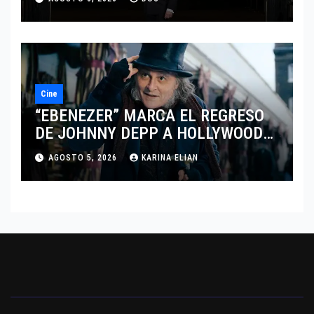
DEL DRAMATISMO
Cine
“EBENEZER” MARCA EL REGRESO
DE JOHNNY DEPP A HOLLYWOOD
TRAS SU PASO POR EL CINE
AGOSTO 5, 2026
KARINA ELIAN
INDEPENDIENTE EUROPEO