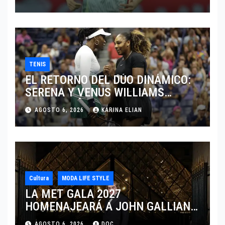
TENIS
EL RETORNO DEL DÚO DINÁMICO:
SERENA Y VENUS WILLIAMS
DISPUTARÁN LOS DOBLES EN
AGOSTO 6, 2026
KARINA ELIAN
CINCINNATI 2026
Cultura
MODA LIFE STYLE
LA MET GALA 2027
HOMENAJEARÁ A JOHN GALLIANO
MARCANDO EL REGRESO DEL REY
AGOSTO 6, 2026
DOC