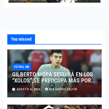
You missed
FÚTBOL MX
GILBERTO MORA SEGUIRÁ EN LOS
“XOLOS”,SE PREOCUPA MÁS POR
JUGAR EN SU EQUIPO.
AGOSTO 6, 2026
ALEJANDRO DELFIN