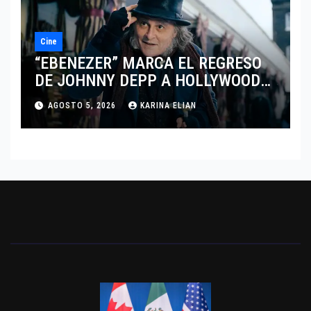
Cine
“EBENEZER” MARCA EL REGRESO
DE JOHNNY DEPP A HOLLYWOOD
TRAS SU PASO POR EL CINE
AGOSTO 5, 2026
KARINA ELIAN
INDEPENDIENTE EUROPEO