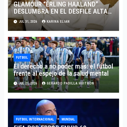
GLAMOUR “ERLING HAALAND”
DESLUMBRA EN EL DESFILE ALTA
SARTORIA DE DOLCE & GABBANA
JUL 31, 2026
KARINA ELIAN
TRAS EL MUNDIAL 2026
FUTBOL
El derecho a no poder más: el fútbol
frente al espejo de la salud mental
JUL 21, 2026
GERARDO PADILLA HUITRON
FUTBOL INTERNACIONAL
MUNDIAL