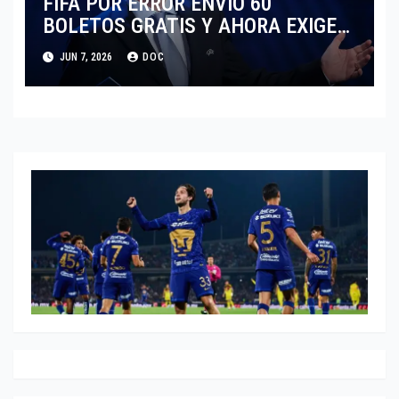
FIFA POR ERROR ENVIO 60
BOLETOS GRATIS Y AHORA EXIGE
COBRO.
JUN 7, 2026
DOC