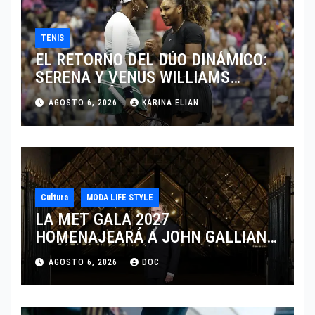
TENIS
EL RETORNO DEL DÚO DINÁMICO:
SERENA Y VENUS WILLIAMS
DISPUTARÁN LOS DOBLES EN
AGOSTO 6, 2026
KARINA ELIAN
CINCINNATI 2026
Cultura
MODA LIFE STYLE
LA MET GALA 2027
HOMENAJEARÁ A JOHN GALLIANO
MARCANDO EL REGRESO DEL REY
AGOSTO 6, 2026
DOC
DEL DRAMATISMO