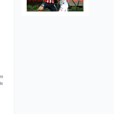
os
ás