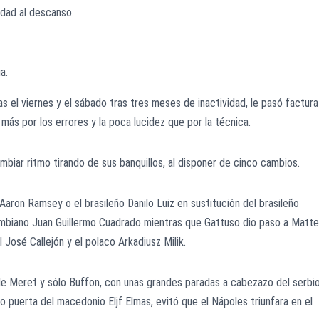
ldad al descanso.
a.
as el viernes y el sábado tras tres meses de inactividad, le pasó factura
ás por los errores y la poca lucidez que por la técnica.
biar ritmo tirando de sus banquillos, al disponer de cinco cambios.
Aaron Ramsey o el brasileño Danilo Luiz en sustitución del brasileño
lombiano Juan Guillermo Cuadrado mientras que Gattuso dio paso a Matt
l José Callejón y el polaco Arkadiusz Milik.
 de Meret y sólo Buffon, con unas grandes paradas a cabezazo del serbi
 puerta del macedonio Eljf Elmas, evitó que el Nápoles triunfara en el