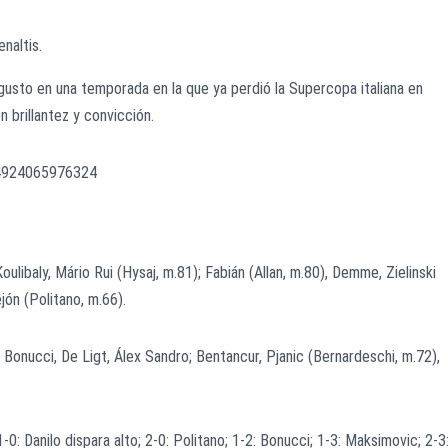
naltis.
gusto en una temporada en la que ya perdió la Supercopa italiana en
n brillantez y convicción.
74924065976324
ulibaly, Mário Rui (Hysaj, m.81); Fabián (Allan, m.80), Demme, Zielinski
ejón (Politano, m.66).
, Bonucci, De Ligt, Álex Sandro; Bentancur, Pjanic (Bernardeschi, m.72),
-0: Danilo dispara alto; 2-0: Politano; 1-2: Bonucci; 1-3: Maksimovic; 2-3