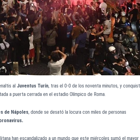
naltis al
Juventus Turín
, tras el 0-0 de los noventa minutos, y conquis
sputada a puerta cerrada en el estadio Olímpico de Roma.
es de Nápoles
, donde se desató la locura con miles de personas
oronavirus.
politana han escandalizado a un mundo que este miércoles sumó el mayor