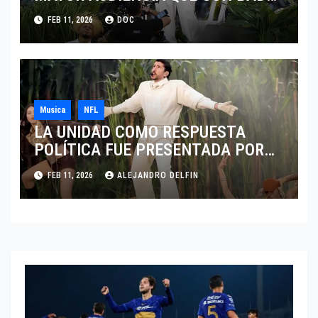
BUNNY
FEB 11, 2026
DOC
Musica
NFL
LA UNIDAD COMO RESPUESTA
POLÍTICA FUE PRESENTADA POR
BAD BUNNY EN EL SUPER BOWL LX
FEB 11, 2026
ALEJANDRO DELFIN