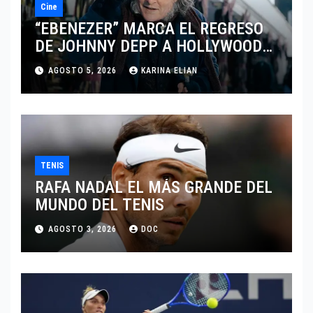
Cine
“EBENEZER” MARCA EL REGRESO
DE JOHNNY DEPP A HOLLYWOOD
TRAS SU PASO POR EL CINE
AGOSTO 5, 2026
KARINA ELIAN
INDEPENDIENTE EUROPEO
TENIS
RAFA NADAL EL MÁS GRANDE DEL
MUNDO DEL TENIS
AGOSTO 3, 2026
DOC