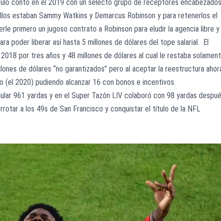
ítulo contó en el 2019 con un selecto grupo de receptores encabezado
 ellos estaban Sammy Watkins y Demarcus Robinson y para retenerlos el
rle primero un jugoso contrato a Robinson para eludir la agencia libre y
a poder liberar así hasta 5 millones de dólares del tope salarial. El
2018 por tres años y 48 millones de dólares al cual le restaba solamen
llones de dólares “no garantizados” pero al aceptar la reestructura ahor
ño (el 2020) pudiendo alcanzar 16 con bonos e incentivos.
ular 961 yardas y en el Super Tazón LIV colaboró con 98 yardas despu
rotar a los 49s de San Francisco y conquistar el título de la NFL