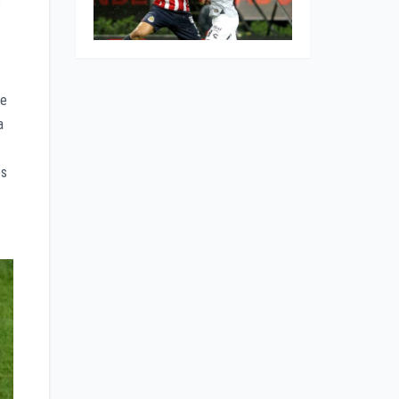
s
te
a
és