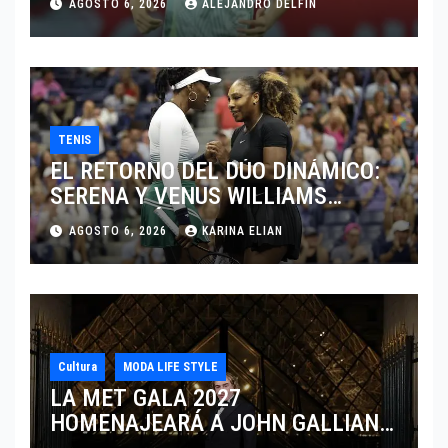
AGOSTO 6, 2026
ALEJANDRO DELFIN
TENIS
EL RETORNO DEL DÚO DINÁMICO:
SERENA Y VENUS WILLIAMS
DISPUTARÁN LOS DOBLES EN
AGOSTO 6, 2026
KARINA ELIAN
CINCINNATI 2026
Cultura
MODA LIFE STYLE
LA MET GALA 2027
HOMENAJEARÁ A JOHN GALLIANO
MARCANDO EL REGRESO DEL REY