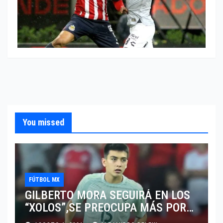
You missed
FÚTBOL MX
GILBERTO MORA SEGUIRÁ EN LOS
“XOLOS”,SE PREOCUPA MÁS POR
JUGAR EN SU EQUIPO.