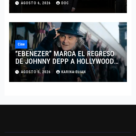
AGOSTO 6, 2026
DOC
DEL DRAMATISMO
Cine
“EBENEZER” MARCA EL REGRESO
DE JOHNNY DEPP A HOLLYWOOD
TRAS SU PASO POR EL CINE
AGOSTO 5, 2026
KARINA ELIAN
INDEPENDIENTE EUROPEO