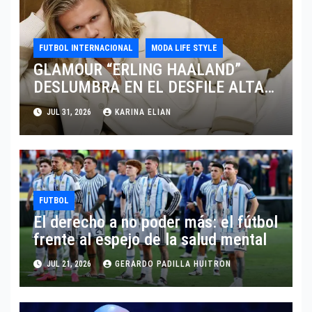
FUTBOL INTERNACIONAL
MODA LIFE STYLE
GLAMOUR “ERLING HAALAND”
DESLUMBRA EN EL DESFILE ALTA
SARTORIA DE DOLCE & GABBANA
JUL 31, 2026
KARINA ELIAN
TRAS EL MUNDIAL 2026
FUTBOL
El derecho a no poder más: el fútbol
frente al espejo de la salud mental
JUL 21, 2026
GERARDO PADILLA HUITRON