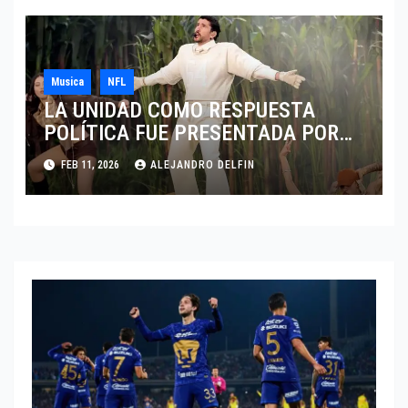
Musica
NFL
LA UNIDAD COMO RESPUESTA
POLÍTICA FUE PRESENTADA POR
BAD BUNNY EN EL SUPER BOWL LX
FEB 11, 2026
ALEJANDRO DELFIN