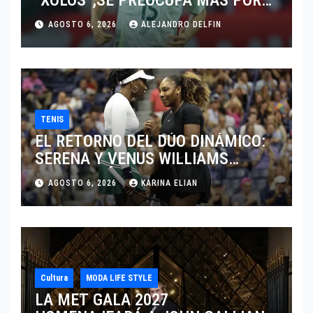
“XOLOS”,SE PREOCUPA MÁS POR
JUGAR EN SU EQUIPO.
AGOSTO 6, 2026
ALEJANDRO DELFIN
TENIS
EL RETORNO DEL DÚO DINÁMICO:
SERENA Y VENUS WILLIAMS
DISPUTARÁN LOS DOBLES EN
AGOSTO 6, 2026
KARINA ELIAN
CINCINNATI 2026
Cultura
MODA LIFE STYLE
LA MET GALA 2027