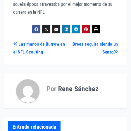
aquella época atravesaba por el mejor momento de su
carrera en la NFL.
Navegación
Las manos de Burrow en
Brees seguira siendo un
el NFL Scouting
Santo
de
entradas
Por
Rene Sánchez
Entrada relacionada