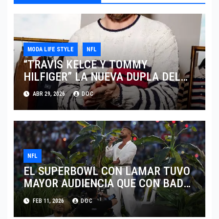
MODA LIFE STYLE
NFL
“TRAVIS KELCE Y TOMMY
HILFIGER” LA NUEVA DUPLA DEL
“CLASSIC AMERICAN COOL”
ABR 29, 2026
DOC
NFL
EL SUPERBOWL CON LAMAR TUVO
MAYOR AUDIENCIA QUE CON BAD
BUNNY
FEB 11, 2026
DOC