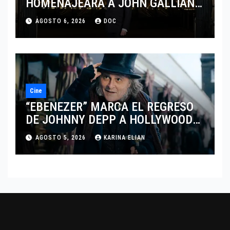
HOMENAJEARÁ A JOHN GALLIANO
MARCANDO EL REGRESO DEL REY
AGOSTO 6, 2026
DOC
DEL DRAMATISMO
Cine
“EBENEZER” MARCA EL REGRESO
DE JOHNNY DEPP A HOLLYWOOD
TRAS SU PASO POR EL CINE
AGOSTO 5, 2026
KARINA ELIAN
INDEPENDIENTE EUROPEO