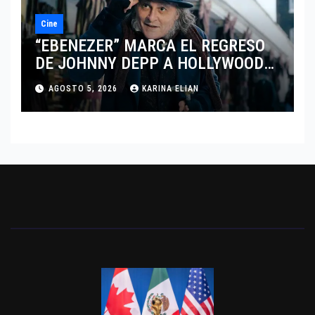
Cine
“EBENEZER” MARCA EL REGRESO
DE JOHNNY DEPP A HOLLYWOOD
TRAS SU PASO POR EL CINE
AGOSTO 5, 2026
KARINA ELIAN
INDEPENDIENTE EUROPEO