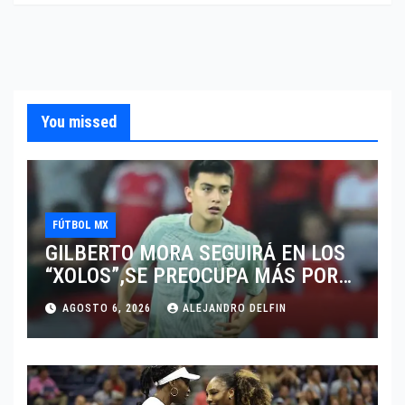
You missed
FÚTBOL MX
GILBERTO MORA SEGUIRÁ EN LOS
“XOLOS”,SE PREOCUPA MÁS POR
JUGAR EN SU EQUIPO.
AGOSTO 6, 2026
ALEJANDRO DELFIN