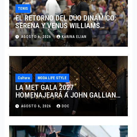
TENIS
EL RETORNO DEL DÚO DINÁMICO:
SERENA Y VENUS WILLIAMS
DISPUTARÁN LOS DOBLES EN
AGOSTO 6, 2026
KARINA ELIAN
CINCINNATI 2026
Cultura
MODA LIFE STYLE
LA MET GALA 2027
HOMENAJEARÁ A JOHN GALLIANO
MARCANDO EL REGRESO DEL REY
AGOSTO 6, 2026
DOC
DEL DRAMATISMO