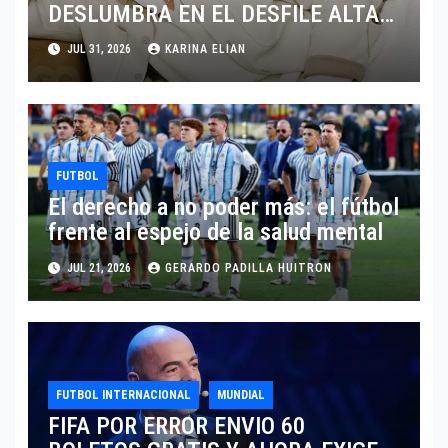
DESLUMBRA EN EL DESFILE ALTA
SARTORIA DE DOLCE & GABBANA
JUL 31, 2026
KARINA ELIAN
TRAS EL MUNDIAL 2026
FUTBOL
El derecho a no poder más: el fútbol
frente al espejo de la salud mental
JUL 21, 2026
GERARDO PADILLA HUITRON
FUTBOL INTERNACIONAL
MUNDIAL
FIFA POR ERROR ENVIO 60