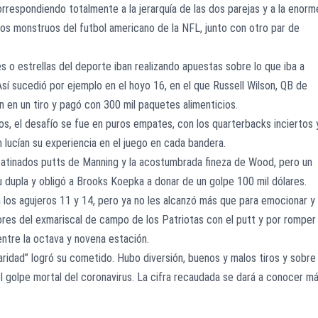
orrespondiendo totalmente a la jerarquía de las dos parejas y a la enorm
os monstruos del futbol americano de la NFL, junto con otro par de
s o estrellas del deporte iban realizando apuestas sobre lo que iba a
Así sucedió por ejemplo en el hoyo 16, en el que Russell Wilson, QB de
n en un tiro y pagó con 300 mil paquetes alimenticios.
os, el desafío se fue en puros empates, con los quarterbacks inciertos 
lucían su experiencia en el juego en cada bandera.
n atinados putts de Manning y la acostumbrada fineza de Wood, pero un
u dupla y obligó a Brooks Koepka a donar de un golpe 100 mil dólares.
n los agujeros 11 y 14, pero ya no les alcanzó más que para emocionar y
rrores del exmariscal de campo de los Patriotas con el putt y por romper
entre la octava y novena estación.
ridad” logró su cometido. Hubo diversión, buenos y malos tiros y sobre
l golpe mortal del coronavirus. La cifra recaudada se dará a conocer m