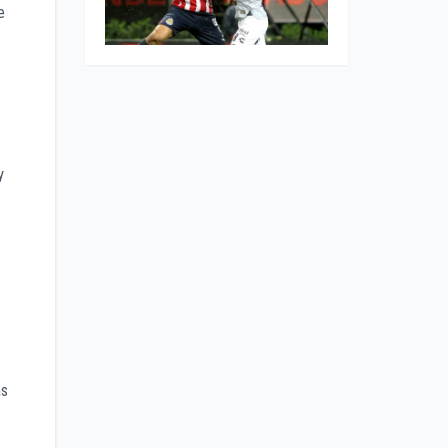
e
y
ás