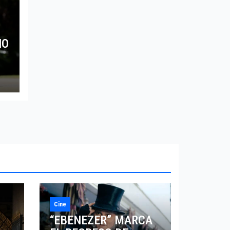
NO
Cine
“EBENEZER” MARCA