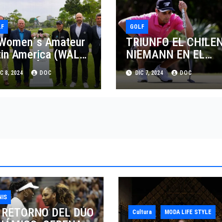
LF
GOLF
 Women´s Amateur
TRIUNFO EL CHILE
tin America (WALA)
NIEMANN EN EL
 JUGARÁ EN
ABIERTO PIF SAUDI
C 8, 2024
DOC
DIC 7, 2024
DOC
XICO¡¡
INTERNATIONAL
NIS
 RETORNO DEL DÚO
Cultura
MODA LIFE STYLE