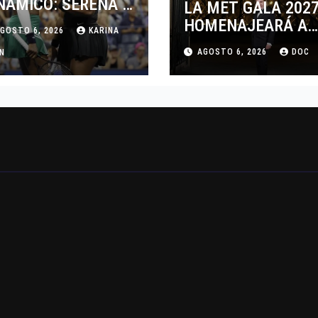
NÁMICO: SERENA Y
LA MET GALA 202
NUS WILLIAMS
HOMENAJEARÁ A
GOSTO 6, 2026
KARINA
SPUTARÁN LOS
JOHN GALLIANO
AGOSTO 6, 2026
DOC
BLES EN
AN
MARCANDO EL
NCINNATI 2026
REGRESO DEL REY
DEL DRAMATISMO