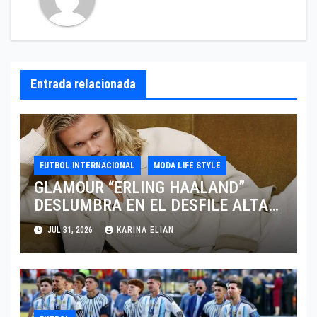
Entrada relacionada
FUTBOL INTERNACIONAL
MODA LIFE STYLE
GLAMOUR “ERLING HAALAND”
DESLUMBRA EN EL DESFILE ALTA
SARTORIA DE DOLCE & GABBANA
JUL 31, 2026
KARINA ELIAN
TRAS EL MUNDIAL 2026