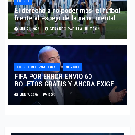
FUTBOL
El derecho a no poder más: el fútbol
frente al espejo de la salud mental
JUL 21, 2026
GERARDO PADILLA HUITRON
FUTBOL INTERNACIONAL
MUNDIAL
FIFA POR ERROR ENVIO 60
BOLETOS GRATIS Y AHORA EXIGE
COBRO.
JUN 7, 2026
DOC