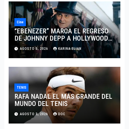
Cine
“EBENEZER” MARCA EL REGRESO
DE JOHNNY DEPP A HOLLYWOOD
TRAS SU PASO POR EL CINE
AGOSTO 5, 2026
KARINA ELIAN
INDEPENDIENTE EUROPEO
TENIS
RAFA NADAL EL MÁS GRANDE DEL
MUNDO DEL TENIS
AGOSTO 3, 2026
DOC